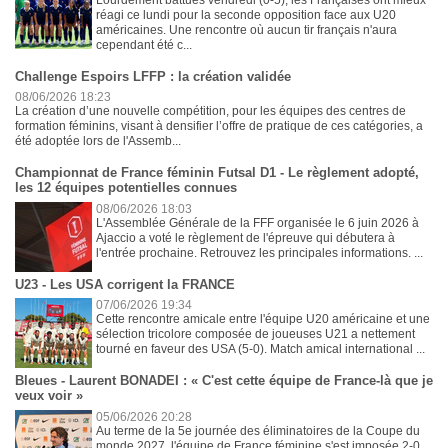
réagi ce lundi pour la seconde opposition face aux U20
américaines. Une rencontre où aucun tir français n'aura
cependant été c...
Challenge Espoirs LFFP : la création validée
08/06/2026 18:23
La création d’une nouvelle compétition, pour les équipes des centres de
formation féminins, visant à densifier l’offre de pratique de ces catégories, a
été adoptée lors de l'Assemb...
Championnat de France féminin Futsal D1 - Le règlement adopté,
les 12 équipes potentielles connues
08/06/2026 18:03
L'Assemblée Générale de la FFF organisée le 6 juin 2026 à
Ajaccio a voté le règlement de l'épreuve qui débutera à
l'entrée prochaine. Retrouvez les principales informations. ...
U23 - Les USA corrigent la FRANCE
07/06/2026 19:34
Cette rencontre amicale entre l'équipe U20 américaine et une
sélection tricolore composée de joueuses U21 a nettement
tourné en faveur des USA (5-0). Match amical international ...
Bleues - Laurent BONADEI : « C'est cette équipe de France-là que je
veux voir »
05/06/2026 20:28
Au terme de la 5e journée des éliminatoires de la Coupe du
monde 2027, l'équipe de France féminine s'est imposée 2-0