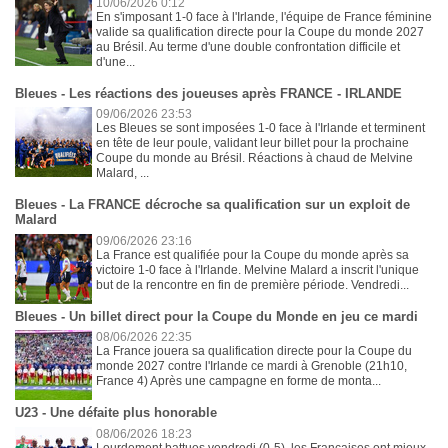
10/06/2026 0:12
En s'imposant 1-0 face à l'Irlande, l'équipe de France féminine
valide sa qualification directe pour la Coupe du monde 2027
au Brésil. Au terme d'une double confrontation difficile et
d'une...
Bleues - Les réactions des joueuses après FRANCE - IRLANDE
09/06/2026 23:53
Les Bleues se sont imposées 1-0 face à l'Irlande et terminent
en tête de leur poule, validant leur billet pour la prochaine
Coupe du monde au Brésil. Réactions à chaud de Melvine
Malard, ...
Bleues - La FRANCE décroche sa qualification sur un exploit de
Malard
09/06/2026 23:16
La France est qualifiée pour la Coupe du monde après sa
victoire 1-0 face à l'Irlande. Melvine Malard a inscrit l'unique
but de la rencontre en fin de première période. Vendredi...
Bleues - Un billet direct pour la Coupe du Monde en jeu ce mardi
08/06/2026 22:35
La France jouera sa qualification directe pour la Coupe du
monde 2027 contre l'Irlande ce mardi à Grenoble (21h10,
France 4) Après une campagne en forme de monta...
U23 - Une défaite plus honorable
08/06/2026 18:23
Lourdement battues vendredi (0-5), les Françaises ont mieux