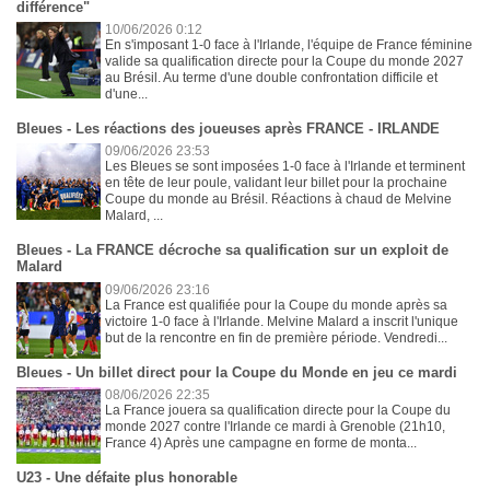
différence"
10/06/2026 0:12
En s'imposant 1-0 face à l'Irlande, l'équipe de France féminine
valide sa qualification directe pour la Coupe du monde 2027
au Brésil. Au terme d'une double confrontation difficile et
d'une...
Bleues - Les réactions des joueuses après FRANCE - IRLANDE
09/06/2026 23:53
Les Bleues se sont imposées 1-0 face à l'Irlande et terminent
en tête de leur poule, validant leur billet pour la prochaine
Coupe du monde au Brésil. Réactions à chaud de Melvine
Malard, ...
Bleues - La FRANCE décroche sa qualification sur un exploit de
Malard
09/06/2026 23:16
La France est qualifiée pour la Coupe du monde après sa
victoire 1-0 face à l'Irlande. Melvine Malard a inscrit l'unique
but de la rencontre en fin de première période. Vendredi...
Bleues - Un billet direct pour la Coupe du Monde en jeu ce mardi
08/06/2026 22:35
La France jouera sa qualification directe pour la Coupe du
monde 2027 contre l'Irlande ce mardi à Grenoble (21h10,
France 4) Après une campagne en forme de monta...
U23 - Une défaite plus honorable