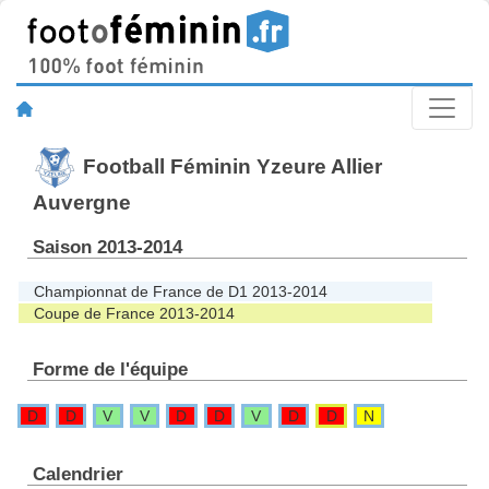
Football Féminin Yzeure Allier
Auvergne
Saison 2013-2014
Championnat de France de D1 2013-2014
Coupe de France 2013-2014
Forme de l'équipe
D
D
V
V
D
D
V
D
D
N
Calendrier