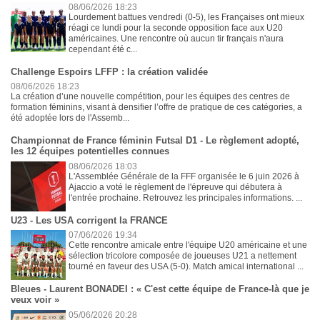
08/06/2026 18:23
Lourdement battues vendredi (0-5), les Françaises ont mieux
réagi ce lundi pour la seconde opposition face aux U20
américaines. Une rencontre où aucun tir français n'aura
cependant été c...
Challenge Espoirs LFFP : la création validée
08/06/2026 18:23
La création d’une nouvelle compétition, pour les équipes des centres de
formation féminins, visant à densifier l’offre de pratique de ces catégories, a
été adoptée lors de l'Assemb...
Championnat de France féminin Futsal D1 - Le règlement adopté,
les 12 équipes potentielles connues
08/06/2026 18:03
L'Assemblée Générale de la FFF organisée le 6 juin 2026 à
Ajaccio a voté le règlement de l'épreuve qui débutera à
l'entrée prochaine. Retrouvez les principales informations. ...
U23 - Les USA corrigent la FRANCE
07/06/2026 19:34
Cette rencontre amicale entre l'équipe U20 américaine et une
sélection tricolore composée de joueuses U21 a nettement
tourné en faveur des USA (5-0). Match amical international ...
Bleues - Laurent BONADEI : « C'est cette équipe de France-là que je
veux voir »
05/06/2026 20:28