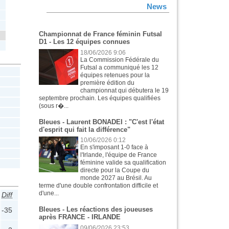
News
Championnat de France féminin Futsal
D1 - Les 12 équipes connues
18/06/2026 9:06
La Commission Fédérale du
Futsal a communiqué les 12
équipes retenues pour la
première édition du
championnat qui débutera le 19
septembre prochain. Les équipes qualifiées
(sous r�...
Bleues - Laurent BONADEI : "C'est l'état
d'esprit qui fait la différence"
10/06/2026 0:12
En s'imposant 1-0 face à
l'Irlande, l'équipe de France
féminine valide sa qualification
directe pour la Coupe du
monde 2027 au Brésil. Au
terme d'une double confrontation difficile et
d'une...
Diff
Bleues - Les réactions des joueuses
-35
après FRANCE - IRLANDE
09/06/2026 23:53