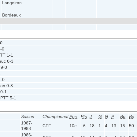
Langoiran
Bordeaux
-0
-0
PTT
1-1
euc
0-3
T
9-0
1
3-0
con
0-3
0-1
x PTT
5-1
Saison
Championnat
Pos.
Pts
J
G
N
P
Bp
Bc
1987-
CFF
10e
6
18
1
4
13
15
50
1988
1986-