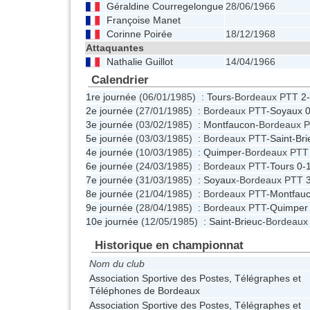
Géraldine Courregelongue
28/06/1966
Françoise Manet
Corinne Poirée
18/12/1968
Attaquantes
Nathalie Guillot
14/04/1966
Calendrier
1re journée
(06/01/1985) :
Tours
-Bordeaux PTT
2
2e journée
(27/01/1985) : Bordeaux PTT-
Soyaux
0
3e journée
(03/02/1985) :
Montfaucon
-Bordeaux 
5e journée
(03/03/1985) : Bordeaux PTT-
Saint-Bri
4e journée
(10/03/1985) :
Quimper
-Bordeaux PT
6e journée
(24/03/1985) : Bordeaux PTT-
Tours
0-
7e journée
(31/03/1985) :
Soyaux
-Bordeaux PTT
8e journée
(21/04/1985) : Bordeaux PTT-
Montfau
9e journée
(28/04/1985) : Bordeaux PTT-
Quimper
10e journée
(12/05/1985) :
Saint-Brieuc
-Bordeau
Historique en championnat
Nom du club
Association Sportive des Postes, Télégraphes et
Téléphones de Bordeaux
Association Sportive des Postes, Télégraphes et