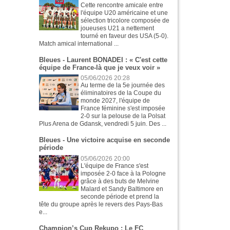
Cette rencontre amicale entre
l'équipe U20 américaine et une
sélection tricolore composée de
joueuses U21 a nettement
tourné en faveur des USA (5-0).
Match amical international ...
Bleues - Laurent BONADEI : « C'est cette
équipe de France-là que je veux voir »
05/06/2026 20:28
Au terme de la 5e journée des
éliminatoires de la Coupe du
monde 2027, l'équipe de
France féminine s'est imposée
2-0 sur la pelouse de la Polsat
Plus Arena de Gdansk, vendredi 5 juin. Des ...
Bleues - Une victoire acquise en seconde
période
05/06/2026 20:00
L'équipe de France s'est
imposée 2-0 face à la Pologne
grâce à des buts de Melvine
Malard et Sandy Baltimore en
seconde période et prend la
tête du groupe après le revers des Pays-Bas
e...
Champion’s Cup Rekupo : Le FC