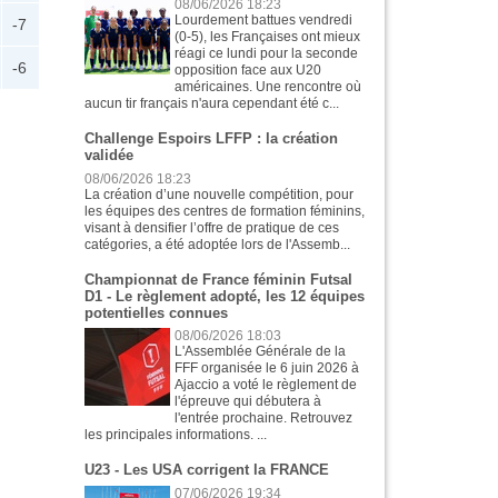
08/06/2026 18:23
Lourdement battues vendredi
-7
(0-5), les Françaises ont mieux
réagi ce lundi pour la seconde
-6
opposition face aux U20
américaines. Une rencontre où
aucun tir français n'aura cependant été c...
Challenge Espoirs LFFP : la création
validée
08/06/2026 18:23
La création d’une nouvelle compétition, pour
les équipes des centres de formation féminins,
visant à densifier l’offre de pratique de ces
catégories, a été adoptée lors de l'Assemb...
Championnat de France féminin Futsal
D1 - Le règlement adopté, les 12 équipes
potentielles connues
08/06/2026 18:03
L'Assemblée Générale de la
FFF organisée le 6 juin 2026 à
Ajaccio a voté le règlement de
l'épreuve qui débutera à
l'entrée prochaine. Retrouvez
les principales informations. ...
U23 - Les USA corrigent la FRANCE
07/06/2026 19:34