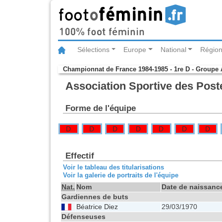
Sélections
Europe
National
Région
Championnat de France 1984-1985 - 1re D - Groupe 
Association Sportive des Post
Forme de l'équipe
D
D
D
D
D
D
D
Effectif
Voir le tableau des titularisations
Voir la galerie de portraits de l'équipe
Nat.
Nom
Date de naissanc
Gardiennes de buts
Béatrice Diez
29/03/1970
Défenseuses