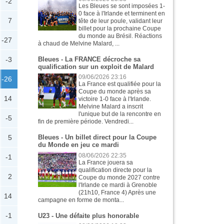
-2
Les Bleues se sont imposées 1-
0 face à l'Irlande et terminent en
7
tête de leur poule, validant leur
billet pour la prochaine Coupe
du monde au Brésil. Réactions
-27
à chaud de Melvine Malard, ...
-3
Bleues - La FRANCE décroche sa
qualification sur un exploit de Malard
09/06/2026 23:16
-26
La France est qualifiée pour la
Coupe du monde après sa
14
victoire 1-0 face à l'Irlande.
Melvine Malard a inscrit
l'unique but de la rencontre en
-5
fin de première période. Vendredi...
5
Bleues - Un billet direct pour la Coupe
du Monde en jeu ce mardi
08/06/2026 22:35
-1
La France jouera sa
qualification directe pour la
2
Coupe du monde 2027 contre
l'Irlande ce mardi à Grenoble
(21h10, France 4) Après une
14
campagne en forme de monta...
-1
U23 - Une défaite plus honorable