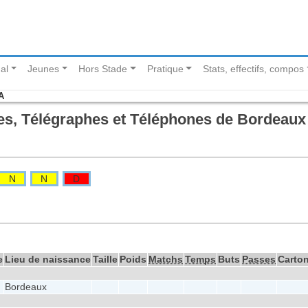
al
Jeunes
Hors Stade
Pratique
Stats, effectifs, compos
A
es, Télégraphes et Téléphones de Bordeaux
N
N
D
e
Lieu de naissance
Taille
Poids
Matchs
Temps
Buts
Passes
Carto
Bordeaux