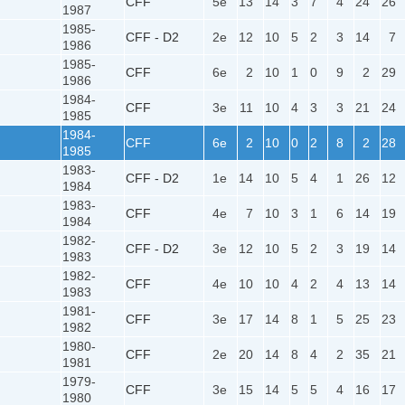
CFF
5e
13
14
3
7
4
24
26
1987
1985-
CFF - D2
2e
12
10
5
2
3
14
7
1986
1985-
CFF
6e
2
10
1
0
9
2
29
1986
1984-
CFF
3e
11
10
4
3
3
21
24
1985
1984-
CFF
6e
2
10
0
2
8
2
28
1985
1983-
CFF - D2
1e
14
10
5
4
1
26
12
1984
1983-
CFF
4e
7
10
3
1
6
14
19
1984
1982-
CFF - D2
3e
12
10
5
2
3
19
14
1983
1982-
CFF
4e
10
10
4
2
4
13
14
1983
1981-
CFF
3e
17
14
8
1
5
25
23
1982
1980-
CFF
2e
20
14
8
4
2
35
21
1981
1979-
CFF
3e
15
14
5
5
4
16
17
1980