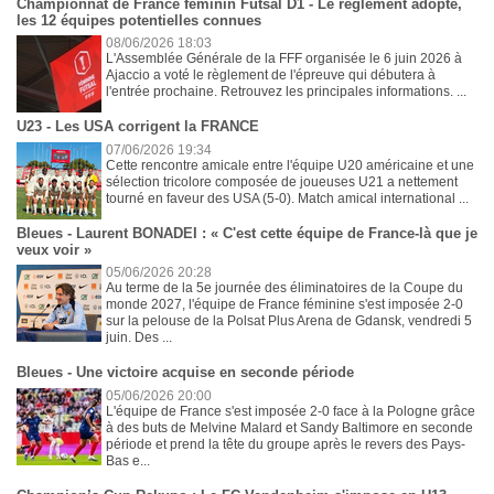
Championnat de France féminin Futsal D1 - Le règlement adopté,
les 12 équipes potentielles connues
08/06/2026 18:03
L'Assemblée Générale de la FFF organisée le 6 juin 2026 à
Ajaccio a voté le règlement de l'épreuve qui débutera à
l'entrée prochaine. Retrouvez les principales informations. ...
U23 - Les USA corrigent la FRANCE
07/06/2026 19:34
Cette rencontre amicale entre l'équipe U20 américaine et une
sélection tricolore composée de joueuses U21 a nettement
tourné en faveur des USA (5-0). Match amical international ...
Bleues - Laurent BONADEI : « C'est cette équipe de France-là que je
veux voir »
05/06/2026 20:28
Au terme de la 5e journée des éliminatoires de la Coupe du
monde 2027, l'équipe de France féminine s'est imposée 2-0
sur la pelouse de la Polsat Plus Arena de Gdansk, vendredi 5
juin. Des ...
Bleues - Une victoire acquise en seconde période
05/06/2026 20:00
L'équipe de France s'est imposée 2-0 face à la Pologne grâce
à des buts de Melvine Malard et Sandy Baltimore en seconde
période et prend la tête du groupe après le revers des Pays-
Bas e...