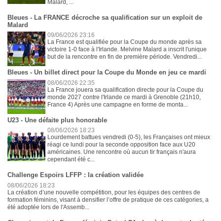
Malard, ...
Bleues - La FRANCE décroche sa qualification sur un exploit de
Malard
09/06/2026 23:16
La France est qualifiée pour la Coupe du monde après sa
victoire 1-0 face à l'Irlande. Melvine Malard a inscrit l'unique
but de la rencontre en fin de première période. Vendredi...
Bleues - Un billet direct pour la Coupe du Monde en jeu ce mardi
08/06/2026 22:35
La France jouera sa qualification directe pour la Coupe du
monde 2027 contre l'Irlande ce mardi à Grenoble (21h10,
France 4) Après une campagne en forme de monta...
U23 - Une défaite plus honorable
08/06/2026 18:23
Lourdement battues vendredi (0-5), les Françaises ont mieux
réagi ce lundi pour la seconde opposition face aux U20
américaines. Une rencontre où aucun tir français n'aura
cependant été c...
Challenge Espoirs LFFP : la création validée
08/06/2026 18:23
La création d’une nouvelle compétition, pour les équipes des centres de
formation féminins, visant à densifier l’offre de pratique de ces catégories, a
été adoptée lors de l'Assemb...