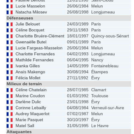
Pauline Benoist
11/01/1990
Saint-Cloud
Lucie Masselon
26/06/1984
Melun
Natacha Milosev
26/08/1998
Longjumeau
Défenseuses
Julie Belouet
24/03/1989
Paris
Céline Bocquet
29/11/1983
Paris
Charlotte Bruère-Clément
18/01/1997
Quincy-sous-Sénart
Gwenaëlle Butel
09/01/1989
Paris
Lucie Fargeas-Masselon
26/06/1984
Melun
Charlotte Fernandes
04/02/1993
Longjumeau
Mathilde Fernandes
06/04/1995
Nancy
Ivanka Gilles
14/05/1999
Fontainebleau
Anaïs Makengo
30/08/1994
Étampes
Félicia Mollet
27/11/1992
Évry
Milieux de terrain
Céline Chatelain
28/07/1985
Clamart
Marine Coudon
01/03/1992
Toulouse
Darlène Dulic
23/01/1998
Évry
Corinne Lebailly
04/08/1984
Verneuil-sur-Avre
Audrey Maquerlot
07/02/1987
Melun
Marie Pasquet
30/10/1997
Évry
Matel Sall
31/05/1995
Le Havre
Attaquantes