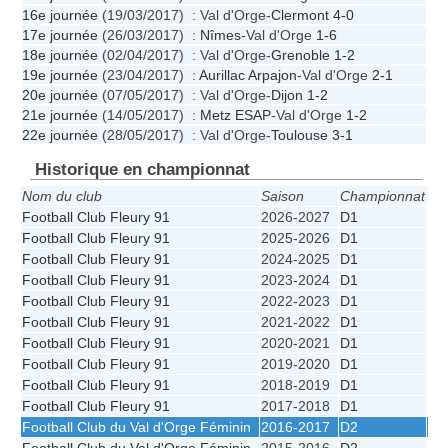
16e journée
(19/03/2017) : Val d'Orge-
Clermont
4-0
17e journée
(26/03/2017) :
Nîmes
-Val d'Orge
1-6
18e journée
(02/04/2017) : Val d'Orge-
Grenoble
1-2
19e journée
(23/04/2017) :
Aurillac Arpajon
-Val d'Orge
2-1
20e journée
(07/05/2017) : Val d'Orge-
Dijon
1-2
21e journée
(14/05/2017) :
Metz ESAP
-Val d'Orge
1-2
22e journée
(28/05/2017) : Val d'Orge-
Toulouse
3-1
Historique en championnat
Nom du club
Saison
Championnat
Po
Football Club Fleury 91
2026-2027
D1
1
Football Club Fleury 91
2025-2026
D1
5
Football Club Fleury 91
2024-2025
D1
5
Football Club Fleury 91
2023-2024
D1
5
Football Club Fleury 91
2022-2023
D1
4
Football Club Fleury 91
2021-2022
D1
4
Football Club Fleury 91
2020-2021
D1
9
Football Club Fleury 91
2019-2020
D1
7
Football Club Fleury 91
2018-2019
D1
9
Football Club Fleury 91
2017-2018
D1
8
Football Club du Val d'Orge Féminin
2016-2017
D2
1