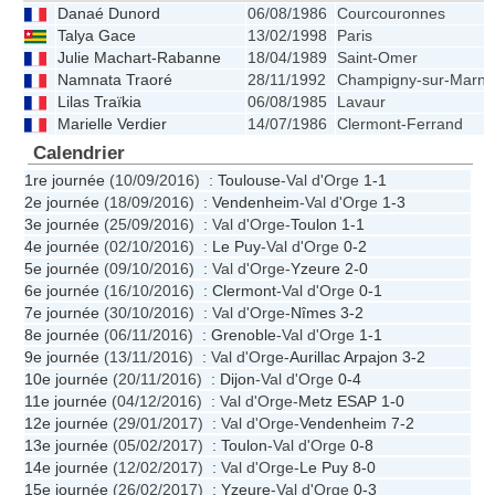
Danaé Dunord
06/08/1986
Courcouronnes
Talya Gace
13/02/1998
Paris
Julie Machart-Rabanne
18/04/1989
Saint-Omer
Namnata Traoré
28/11/1992
Champigny-sur-Marne
Lilas Traïkia
06/08/1985
Lavaur
Marielle Verdier
14/07/1986
Clermont-Ferrand
Calendrier
1re journée
(10/09/2016) :
Toulouse
-Val d'Orge
1-1
2e journée
(18/09/2016) :
Vendenheim
-Val d'Orge
1-3
3e journée
(25/09/2016) : Val d'Orge-
Toulon
1-1
4e journée
(02/10/2016) :
Le Puy
-Val d'Orge
0-2
5e journée
(09/10/2016) : Val d'Orge-
Yzeure
2-0
6e journée
(16/10/2016) :
Clermont
-Val d'Orge
0-1
7e journée
(30/10/2016) : Val d'Orge-
Nîmes
3-2
8e journée
(06/11/2016) :
Grenoble
-Val d'Orge
1-1
9e journée
(13/11/2016) : Val d'Orge-
Aurillac Arpajon
3-2
10e journée
(20/11/2016) :
Dijon
-Val d'Orge
0-4
11e journée
(04/12/2016) : Val d'Orge-
Metz ESAP
1-0
12e journée
(29/01/2017) : Val d'Orge-
Vendenheim
7-2
13e journée
(05/02/2017) :
Toulon
-Val d'Orge
0-8
14e journée
(12/02/2017) : Val d'Orge-
Le Puy
8-0
15e journée
(26/02/2017) :
Yzeure
-Val d'Orge
0-3