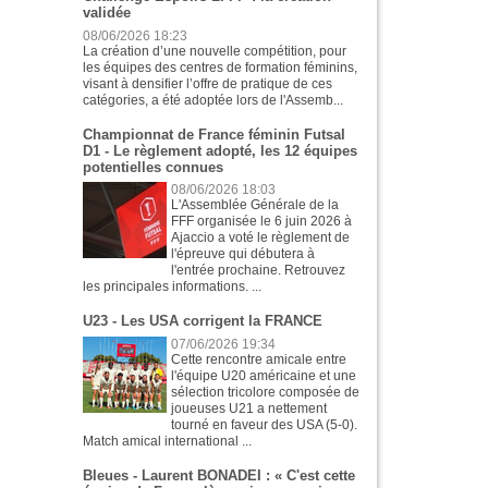
validée
08/06/2026 18:23
La création d’une nouvelle compétition, pour
les équipes des centres de formation féminins,
visant à densifier l’offre de pratique de ces
catégories, a été adoptée lors de l'Assemb...
Championnat de France féminin Futsal
D1 - Le règlement adopté, les 12 équipes
potentielles connues
08/06/2026 18:03
L'Assemblée Générale de la
FFF organisée le 6 juin 2026 à
Ajaccio a voté le règlement de
l'épreuve qui débutera à
l'entrée prochaine. Retrouvez
les principales informations. ...
U23 - Les USA corrigent la FRANCE
07/06/2026 19:34
Cette rencontre amicale entre
l'équipe U20 américaine et une
sélection tricolore composée de
joueuses U21 a nettement
tourné en faveur des USA (5-0).
Match amical international ...
Bleues - Laurent BONADEI : « C'est cette