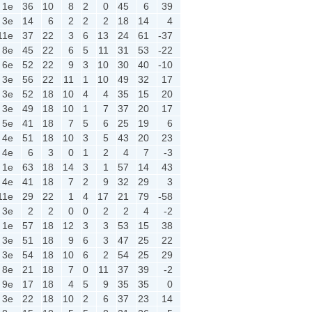
1e
36
10
8
2
0
45
6
39
3e
14
6
2
2
2
18
14
4
11e
37
22
3
6
13
24
61
-37
8e
45
22
6
5
11
31
53
-22
6e
52
22
9
3
10
30
40
-10
3e
56
22
11
1
10
49
32
17
3e
52
18
10
4
4
35
15
20
3e
49
18
10
1
7
37
20
17
5e
41
18
7
5
6
25
19
6
4e
51
18
10
3
5
43
20
23
4e
6
3
0
1
2
4
7
-3
1e
63
18
14
3
1
57
14
43
4e
41
18
7
2
9
32
29
3
11e
29
22
1
4
17
21
79
-58
3e
2
2
0
0
2
2
4
-2
1e
57
18
12
3
3
53
15
38
3e
51
18
9
6
3
47
25
22
3e
54
18
10
6
2
54
25
29
8e
21
18
7
0
11
37
39
-2
9e
17
18
4
5
9
35
35
0
3e
22
18
10
2
6
37
23
14