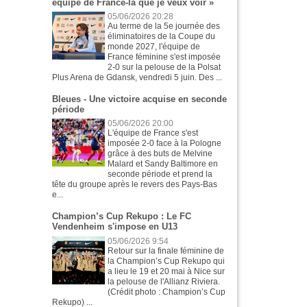
équipe de France-là que je veux voir »
05/06/2026 20:28
Au terme de la 5e journée des
éliminatoires de la Coupe du
monde 2027, l'équipe de
France féminine s'est imposée
2-0 sur la pelouse de la Polsat
Plus Arena de Gdansk, vendredi 5 juin. Des ...
Bleues - Une victoire acquise en seconde
période
05/06/2026 20:00
L'équipe de France s'est
imposée 2-0 face à la Pologne
grâce à des buts de Melvine
Malard et Sandy Baltimore en
seconde période et prend la
tête du groupe après le revers des Pays-Bas
e...
Champion’s Cup Rekupo : Le FC
Vendenheim s'impose en U13
05/06/2026 9:54
Retour sur la finale féminine de
la Champion’s Cup Rekupo qui
a lieu le 19 et 20 mai à Nice sur
la pelouse de l'Allianz Riviera.
(Crédit photo : Champion’s Cup
Rekupo) ...