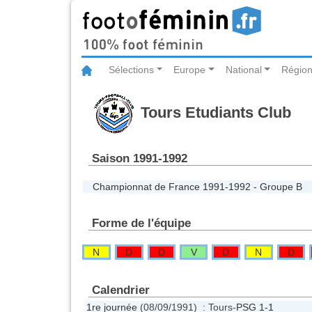
Sélections
Europe
National
Région
Tours Etudiants Club
Saison 1991-1992
Championnat de France 1991-1992 - Groupe B
Forme de l'équipe
N
D
D
V
D
N
D
Calendrier
1re journée
(08/09/1991) : Tours-
PSG
1-1