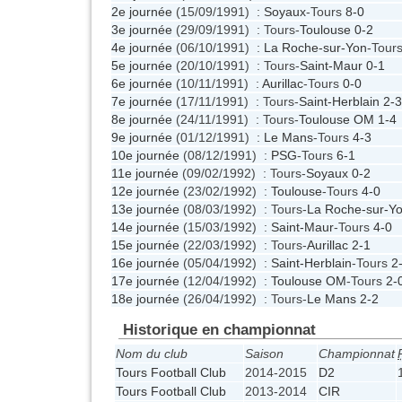
2e journée
(15/09/1991) :
Soyaux
-Tours
8-0
3e journée
(29/09/1991) : Tours-
Toulouse
0-2
4e journée
(06/10/1991) :
La Roche-sur-Yon
-Tour
5e journée
(20/10/1991) : Tours-
Saint-Maur
0-1
6e journée
(10/11/1991) :
Aurillac
-Tours
0-0
7e journée
(17/11/1991) : Tours-
Saint-Herblain
2-3
8e journée
(24/11/1991) : Tours-
Toulouse OM
1-4
9e journée
(01/12/1991) :
Le Mans
-Tours
4-3
10e journée
(08/12/1991) :
PSG
-Tours
6-1
11e journée
(09/02/1992) : Tours-
Soyaux
0-2
12e journée
(23/02/1992) :
Toulouse
-Tours
4-0
13e journée
(08/03/1992) : Tours-
La Roche-sur-Y
14e journée
(15/03/1992) :
Saint-Maur
-Tours
4-0
15e journée
(22/03/1992) : Tours-
Aurillac
2-1
16e journée
(05/04/1992) :
Saint-Herblain
-Tours
2
17e journée
(12/04/1992) :
Toulouse OM
-Tours
2-
18e journée
(26/04/1992) : Tours-
Le Mans
2-2
Historique en championnat
Nom du club
Saison
Championnat
Tours Football Club
2014-2015
D2
Tours Football Club
2013-2014
CIR