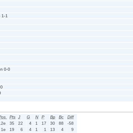
s
1-1
on
0-0
-0
0
Pos.
Pts
J
G
N
P
Bp
Bc
Diff
12e
35
22
4
1
17
30
88
-58
1e
19
6
4
1
1
13
4
9