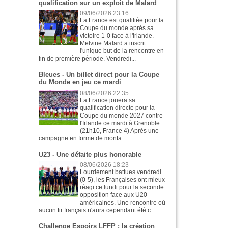
qualification sur un exploit de Malard
09/06/2026 23:16
La France est qualifiée pour la
Coupe du monde après sa
victoire 1-0 face à l'Irlande.
Melvine Malard a inscrit
l'unique but de la rencontre en
fin de première période. Vendredi...
Bleues - Un billet direct pour la Coupe
du Monde en jeu ce mardi
08/06/2026 22:35
La France jouera sa
qualification directe pour la
Coupe du monde 2027 contre
l'Irlande ce mardi à Grenoble
(21h10, France 4) Après une
campagne en forme de monta...
U23 - Une défaite plus honorable
08/06/2026 18:23
Lourdement battues vendredi
(0-5), les Françaises ont mieux
réagi ce lundi pour la seconde
opposition face aux U20
américaines. Une rencontre où
aucun tir français n'aura cependant été c...
Challenge Espoirs LFFP : la création