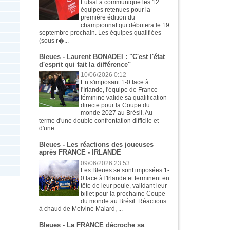
Futsal a communiqué les 12
équipes retenues pour la
première édition du
championnat qui débutera le 19
septembre prochain. Les équipes qualifiées
(sous r�...
Bleues - Laurent BONADEI : "C'est l'état
d'esprit qui fait la différence"
10/06/2026 0:12
En s'imposant 1-0 face à
l'Irlande, l'équipe de France
féminine valide sa qualification
directe pour la Coupe du
monde 2027 au Brésil. Au
terme d'une double confrontation difficile et
d'une...
Bleues - Les réactions des joueuses
après FRANCE - IRLANDE
09/06/2026 23:53
Les Bleues se sont imposées 1-
0 face à l'Irlande et terminent en
tête de leur poule, validant leur
billet pour la prochaine Coupe
du monde au Brésil. Réactions
à chaud de Melvine Malard, ...
Bleues - La FRANCE décroche sa