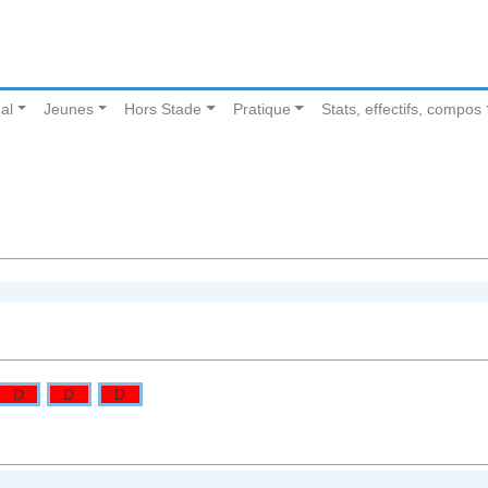
al
Jeunes
Hors Stade
Pratique
Stats, effectifs, compos
D
D
D