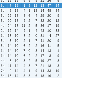
8e
15
18
5
5
8
21
26
-5
9e
7
18
1
5
12
13
47
-34
8e
9
18
4
1
13
14
48
-34
5e
22
18
8
6
4
29
20
9
5e
20
18
9
2
7
32
20
12
4e
24
18
11
2
5
36
17
19
2e
19
14
9
1
4
43
10
33
1e
18
10
8
2
0
31
4
27
5e
5
10
2
1
7
11
20
-9
3e
14
10
6
2
2
16
11
5
1e
14
10
7
0
3
14
13
1
1e
14
10
6
2
2
17
8
9
4e
8
10
3
2
5
19
27
-8
6e
11
14
4
3
7
21
18
3
7e
9
14
4
1
9
14
33
-19
5e
13
14
5
3
6
18
16
2