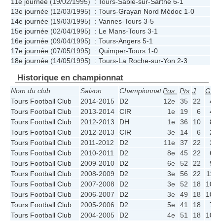
11e journée
(19/02/1995) : Tours-
Sablé-sur-Sarthe
6-1
13e journée
(12/03/1995) : Tours-
Grayan Nord Médoc
1-0
14e journée
(19/03/1995) :
Vannes
-Tours
3-5
15e journée
(02/04/1995) :
Le Mans
-Tours
3-1
16e journée
(09/04/1995) : Tours-
Angers
5-1
17e journée
(07/05/1995) :
Quimper
-Tours
1-0
18e journée
(14/05/1995) : Tours-
La Roche-sur-Yon
2-3
Historique en championnat
Nom du club
Saison
Championnat
Pos.
Pts
J
G
Tours Football Club
2014-2015
D2
12e
35
22
4
Tours Football Club
2013-2014
CIR
1e
19
6
4
Tours Football Club
2012-2013
DH
1e
36
10
8
Tours Football Club
2012-2013
CIR
3e
14
6
2
Tours Football Club
2011-2012
D2
11e
37
22
3
Tours Football Club
2010-2011
D2
8e
45
22
6
Tours Football Club
2009-2010
D2
6e
52
22
9
Tours Football Club
2008-2009
D2
3e
56
22
11
Tours Football Club
2007-2008
D2
3e
52
18
10
Tours Football Club
2006-2007
D2
3e
49
18
10
Tours Football Club
2005-2006
D2
5e
41
18
7
Tours Football Club
2004-2005
D2
4e
51
18
10