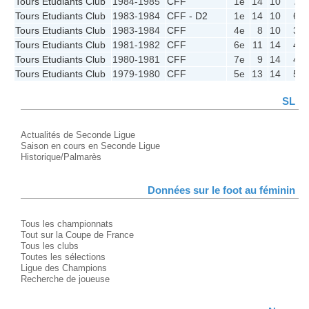
Tours Etudiants Club
1984-1985
CFF
1e
14
10
7
Tours Etudiants Club
1983-1984
CFF - D2
1e
14
10
6
Tours Etudiants Club
1983-1984
CFF
4e
8
10
3
Tours Etudiants Club
1981-1982
CFF
6e
11
14
4
Tours Etudiants Club
1980-1981
CFF
7e
9
14
4
Tours Etudiants Club
1979-1980
CFF
5e
13
14
5
SL
Actualités de Seconde Ligue
Saison en cours en Seconde Ligue
Historique/Palmarès
Données sur le foot au féminin
Tous les championnats
Tout sur la Coupe de France
Tous les clubs
Toutes les sélections
Ligue des Champions
Recherche de joueuse