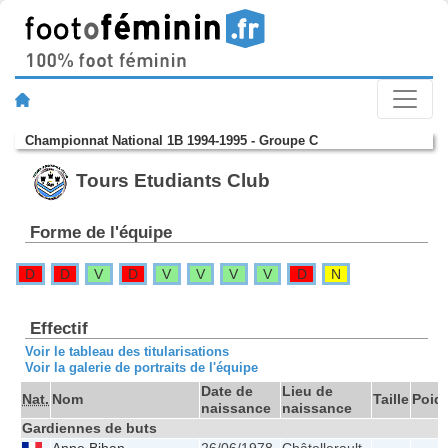
Championnat National 1B 1994-1995 - Groupe C
Tours Etudiants Club
Forme de l'équipe
D
D
V
D
V
V
V
V
D
N
Effectif
Voir le tableau des titularisations
Voir la galerie de portraits de l'équipe
Date de
Lieu de
Nat.
Nom
Taille
Poid
naissance
naissance
Gardiennes de buts