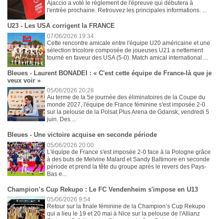
Ajaccio a voté le règlement de l'épreuve qui débutera à
l'entrée prochaine. Retrouvez les principales informations. ...
U23 - Les USA corrigent la FRANCE
07/06/2026 19:34
Cette rencontre amicale entre l'équipe U20 américaine et une
sélection tricolore composée de joueuses U21 a nettement
tourné en faveur des USA (5-0). Match amical international ...
Bleues - Laurent BONADEI : « C'est cette équipe de France-là que je
veux voir »
05/06/2026 20:28
Au terme de la 5e journée des éliminatoires de la Coupe du
monde 2027, l'équipe de France féminine s'est imposée 2-0
sur la pelouse de la Polsat Plus Arena de Gdansk, vendredi 5
juin. Des ...
Bleues - Une victoire acquise en seconde période
05/06/2026 20:00
L'équipe de France s'est imposée 2-0 face à la Pologne grâce
à des buts de Melvine Malard et Sandy Baltimore en seconde
période et prend la tête du groupe après le revers des Pays-
Bas e...
Champion’s Cup Rekupo : Le FC Vendenheim s'impose en U13
05/06/2026 9:54
Retour sur la finale féminine de la Champion’s Cup Rekupo
qui a lieu le 19 et 20 mai à Nice sur la pelouse de l'Allianz