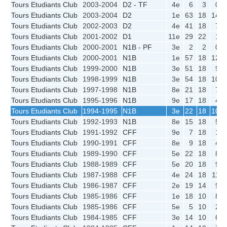
Tours Etudiants Club
2003-2004
D2 - TF
4e
6
3
0
Tours Etudiants Club
2003-2004
D2
1e
63
18
14
Tours Etudiants Club
2002-2003
D2
4e
41
18
7
Tours Etudiants Club
2001-2002
D1
11e
29
22
1
Tours Etudiants Club
2000-2001
N1B - PF
3e
2
2
0
Tours Etudiants Club
2000-2001
N1B
1e
57
18
12
Tours Etudiants Club
1999-2000
N1B
3e
51
18
9
Tours Etudiants Club
1998-1999
N1B
3e
54
18
10
Tours Etudiants Club
1997-1998
N1B
8e
21
18
7
Tours Etudiants Club
1995-1996
N1B
9e
17
18
4
Tours Etudiants Club
1994-1995
N1B
3e
22
18
10
Tours Etudiants Club
1992-1993
N1B
8e
15
18
5
Tours Etudiants Club
1991-1992
CFF
9e
7
18
1
Tours Etudiants Club
1990-1991
CFF
8e
9
18
4
Tours Etudiants Club
1989-1990
CFF
5e
22
18
8
Tours Etudiants Club
1988-1989
CFF
5e
20
18
9
Tours Etudiants Club
1987-1988
CFF
4e
24
18
11
Tours Etudiants Club
1986-1987
CFF
2e
19
14
9
Tours Etudiants Club
1985-1986
CFF
1e
18
10
8
Tours Etudiants Club
1985-1986
CFF
5e
5
10
2
Tours Etudiants Club
1984-1985
CFF
3e
14
10
6