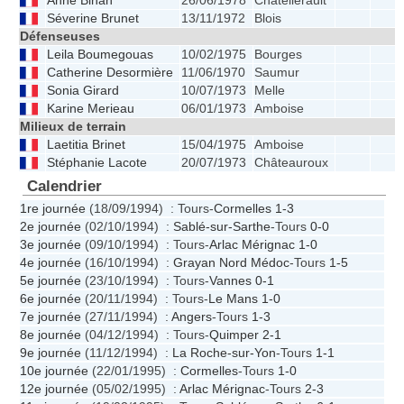
Anne Bihan
26/06/1978
Châtellerault
Séverine Brunet
13/11/1972
Blois
Défenseuses
Leila Boumegouas
10/02/1975
Bourges
Catherine Desormière
11/06/1970
Saumur
Sonia Girard
10/07/1973
Melle
Karine Merieau
06/01/1973
Amboise
Milieux de terrain
Laetitia Brinet
15/04/1975
Amboise
Stéphanie Lacote
20/07/1973
Châteauroux
Calendrier
1re journée
(18/09/1994) : Tours-
Cormelles
1-3
2e journée
(02/10/1994) :
Sablé-sur-Sarthe
-Tours
0-0
3e journée
(09/10/1994) : Tours-
Arlac Mérignac
1-0
4e journée
(16/10/1994) :
Grayan Nord Médoc
-Tours
1-5
5e journée
(23/10/1994) : Tours-
Vannes
0-1
6e journée
(20/11/1994) : Tours-
Le Mans
1-0
7e journée
(27/11/1994) :
Angers
-Tours
1-3
8e journée
(04/12/1994) : Tours-
Quimper
2-1
9e journée
(11/12/1994) :
La Roche-sur-Yon
-Tours
1-1
10e journée
(22/01/1995) :
Cormelles
-Tours
1-0
12e journée
(05/02/1995) :
Arlac Mérignac
-Tours
2-3