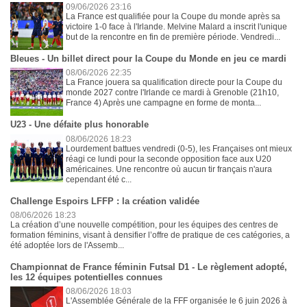
09/06/2026 23:16
La France est qualifiée pour la Coupe du monde après sa
victoire 1-0 face à l'Irlande. Melvine Malard a inscrit l'unique
but de la rencontre en fin de première période. Vendredi...
Bleues - Un billet direct pour la Coupe du Monde en jeu ce mardi
08/06/2026 22:35
La France jouera sa qualification directe pour la Coupe du
monde 2027 contre l'Irlande ce mardi à Grenoble (21h10,
France 4) Après une campagne en forme de monta...
U23 - Une défaite plus honorable
08/06/2026 18:23
Lourdement battues vendredi (0-5), les Françaises ont mieux
réagi ce lundi pour la seconde opposition face aux U20
américaines. Une rencontre où aucun tir français n'aura
cependant été c...
Challenge Espoirs LFFP : la création validée
08/06/2026 18:23
La création d’une nouvelle compétition, pour les équipes des centres de
formation féminins, visant à densifier l’offre de pratique de ces catégories, a
été adoptée lors de l'Assemb...
Championnat de France féminin Futsal D1 - Le règlement adopté,
les 12 équipes potentielles connues
08/06/2026 18:03
L'Assemblée Générale de la FFF organisée le 6 juin 2026 à