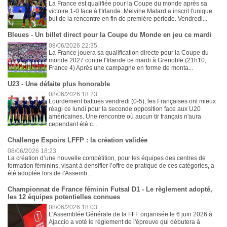
La France est qualifiée pour la Coupe du monde après sa
victoire 1-0 face à l'Irlande. Melvine Malard a inscrit l'unique
but de la rencontre en fin de première période. Vendredi...
Bleues - Un billet direct pour la Coupe du Monde en jeu ce mardi
08/06/2026 22:35
La France jouera sa qualification directe pour la Coupe du
monde 2027 contre l'Irlande ce mardi à Grenoble (21h10,
France 4) Après une campagne en forme de monta...
U23 - Une défaite plus honorable
08/06/2026 18:23
Lourdement battues vendredi (0-5), les Françaises ont mieux
réagi ce lundi pour la seconde opposition face aux U20
américaines. Une rencontre où aucun tir français n'aura
cependant été c...
Challenge Espoirs LFFP : la création validée
08/06/2026 18:23
La création d’une nouvelle compétition, pour les équipes des centres de
formation féminins, visant à densifier l’offre de pratique de ces catégories, a
été adoptée lors de l'Assemb...
Championnat de France féminin Futsal D1 - Le règlement adopté,
les 12 équipes potentielles connues
08/06/2026 18:03
L'Assemblée Générale de la FFF organisée le 6 juin 2026 à
Ajaccio a voté le règlement de l'épreuve qui débutera à