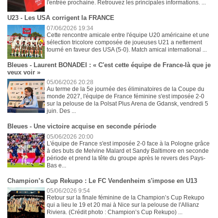
l'entrée prochaine. Retrouvez les principales informations. ...
U23 - Les USA corrigent la FRANCE
07/06/2026 19:34
Cette rencontre amicale entre l'équipe U20 américaine et une
sélection tricolore composée de joueuses U21 a nettement
tourné en faveur des USA (5-0). Match amical international ...
Bleues - Laurent BONADEI : « C'est cette équipe de France-là que je
veux voir »
05/06/2026 20:28
Au terme de la 5e journée des éliminatoires de la Coupe du
monde 2027, l'équipe de France féminine s'est imposée 2-0
sur la pelouse de la Polsat Plus Arena de Gdansk, vendredi 5
juin. Des ...
Bleues - Une victoire acquise en seconde période
05/06/2026 20:00
L'équipe de France s'est imposée 2-0 face à la Pologne grâce
à des buts de Melvine Malard et Sandy Baltimore en seconde
période et prend la tête du groupe après le revers des Pays-
Bas e...
Champion’s Cup Rekupo : Le FC Vendenheim s'impose en U13
05/06/2026 9:54
Retour sur la finale féminine de la Champion’s Cup Rekupo
qui a lieu le 19 et 20 mai à Nice sur la pelouse de l'Allianz
Riviera. (Crédit photo : Champion’s Cup Rekupo) ...