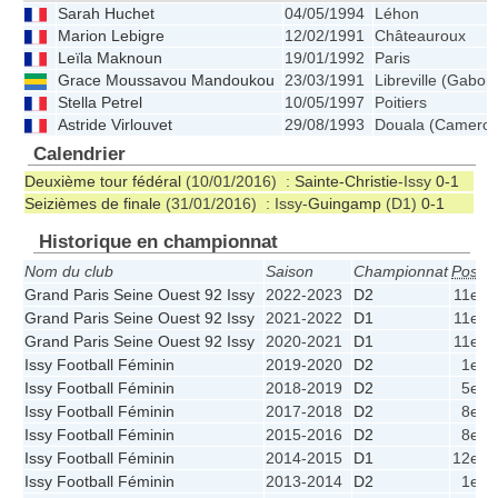
Sarah Huchet
04/05/1994
Léhon
Marion Lebigre
12/02/1991
Châteauroux
Leïla Maknoun
19/01/1992
Paris
Grace Moussavou Mandoukou
23/03/1991
Libreville (Gabon
Stella Petrel
10/05/1997
Poitiers
Astride Virlouvet
29/08/1993
Douala (Camero
Calendrier
Deuxième tour fédéral
(10/01/2016) :
Sainte-Christie
-Issy
0-1
Seizièmes de finale
(31/01/2016) : Issy-
Guingamp
(D1)
0-1
Historique en championnat
Nom du club
Saison
Championnat
Pos.
P
Grand Paris Seine Ouest 92 Issy
2022-2023
D2
11e
Grand Paris Seine Ouest 92 Issy
2021-2022
D1
11e
Grand Paris Seine Ouest 92 Issy
2020-2021
D1
11e
Issy Football Féminin
2019-2020
D2
1e
Issy Football Féminin
2018-2019
D2
5e
Issy Football Féminin
2017-2018
D2
8e
Issy Football Féminin
2015-2016
D2
8e
Issy Football Féminin
2014-2015
D1
12e
Issy Football Féminin
2013-2014
D2
1e