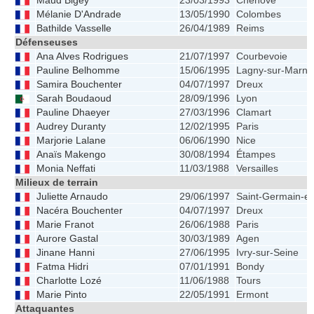
Maud Bigey
23/03/1993
Chenôve
Mélanie D'Andrade
13/05/1990
Colombes
Bathilde Vasselle
26/04/1989
Reims
Défenseuses
Ana Alves Rodrigues
21/07/1997
Courbevoie
Pauline Belhomme
15/06/1995
Lagny-sur-Marne
Samira Bouchenter
04/07/1997
Dreux
Sarah Boudaoud
28/09/1996
Lyon
Pauline Dhaeyer
27/03/1996
Clamart
Audrey Duranty
12/02/1995
Paris
Marjorie Lalane
06/06/1990
Nice
Anaïs Makengo
30/08/1994
Étampes
Monia Neffati
11/03/1988
Versailles
Milieux de terrain
Juliette Arnaudo
29/06/1997
Saint-Germain-e
Nacéra Bouchenter
04/07/1997
Dreux
Marie Franot
26/06/1988
Paris
Aurore Gastal
30/03/1989
Agen
Jinane Hanni
27/06/1995
Ivry-sur-Seine
Fatma Hidri
07/01/1991
Bondy
Charlotte Lozé
11/06/1988
Tours
Marie Pinto
22/05/1991
Ermont
Attaquantes