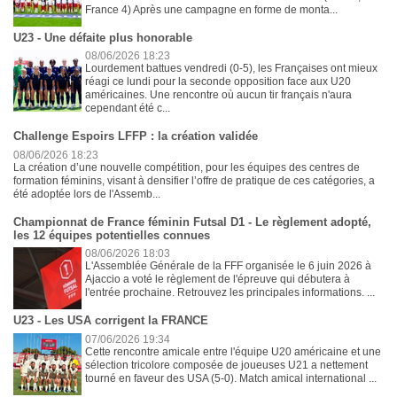
France 4) Après une campagne en forme de monta...
U23 - Une défaite plus honorable
08/06/2026 18:23
Lourdement battues vendredi (0-5), les Françaises ont mieux
réagi ce lundi pour la seconde opposition face aux U20
américaines. Une rencontre où aucun tir français n'aura
cependant été c...
Challenge Espoirs LFFP : la création validée
08/06/2026 18:23
La création d’une nouvelle compétition, pour les équipes des centres de
formation féminins, visant à densifier l’offre de pratique de ces catégories, a
été adoptée lors de l'Assemb...
Championnat de France féminin Futsal D1 - Le règlement adopté,
les 12 équipes potentielles connues
08/06/2026 18:03
L'Assemblée Générale de la FFF organisée le 6 juin 2026 à
Ajaccio a voté le règlement de l'épreuve qui débutera à
l'entrée prochaine. Retrouvez les principales informations. ...
U23 - Les USA corrigent la FRANCE
07/06/2026 19:34
Cette rencontre amicale entre l'équipe U20 américaine et une
sélection tricolore composée de joueuses U21 a nettement
tourné en faveur des USA (5-0). Match amical international ...