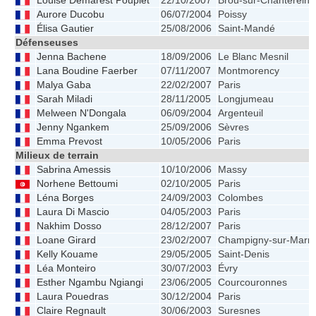
Louise Demarest Pouplet
22/10/2007
Brou-sur-Chantereine
Aurore Ducobu
06/07/2004
Poissy
Élisa Gautier
25/08/2006
Saint-Mandé
Défenseuses
Jenna Bachene
18/09/2006
Le Blanc Mesnil
Lana Boudine Faerber
07/11/2007
Montmorency
Malya Gaba
22/02/2007
Paris
Sarah Miladi
28/11/2005
Longjumeau
Melween N'Dongala
06/09/2004
Argenteuil
Jenny Ngankem
25/09/2006
Sèvres
Emma Prevost
10/05/2006
Paris
Milieux de terrain
Sabrina Amessis
10/10/2006
Massy
Norhene Bettoumi
02/10/2005
Paris
Léna Borges
24/09/2003
Colombes
Laura Di Mascio
04/05/2003
Paris
Nakhim Dosso
28/12/2007
Paris
Loane Girard
23/02/2007
Champigny-sur-Marn
Kelly Kouame
29/05/2005
Saint-Denis
Léa Monteiro
30/07/2003
Évry
Esther Ngambu Ngiangi
23/06/2005
Courcouronnes
Laura Pouedras
30/12/2004
Paris
Claire Regnault
30/06/2003
Suresnes