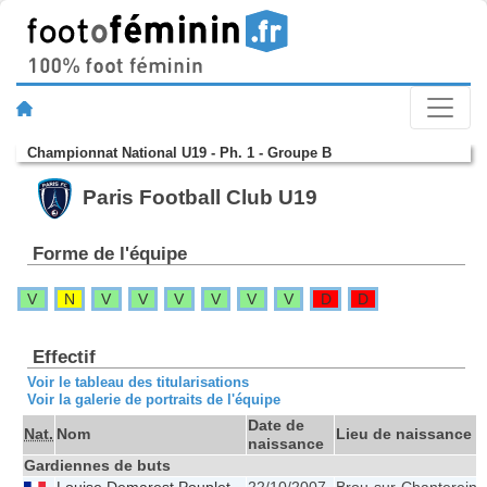
Championnat National U19 - Ph. 1 - Groupe B
Paris Football Club U19
Forme de l'équipe
V
N
V
V
V
V
V
V
D
D
Effectif
Voir le tableau des titularisations
Voir la galerie de portraits de l'équipe
Date de
Nat.
Nom
Lieu de naissance
naissance
Gardiennes de buts