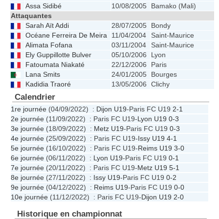
Assa Sidibé
10/08/2005
Bamako (Mali)
Attaquantes
Sarah Aït Addi
28/07/2005
Bondy
Océane Ferreira De Meira
11/04/2004
Saint-Maurice
Alimata Fofana
03/11/2004
Saint-Maurice
Ely Guppillotte Bulver
05/10/2006
Lyon
Fatoumata Niakaté
22/12/2006
Paris
Lana Smits
24/01/2005
Bourges
Kadidia Traoré
13/05/2006
Clichy
Calendrier
1re journée
(04/09/2022) :
Dijon U19
-Paris FC U19
2-1
2e journée
(11/09/2022) : Paris FC U19-
Lyon U19
0-3
3e journée
(18/09/2022) :
Metz U19
-Paris FC U19
0-3
4e journée
(25/09/2022) : Paris FC U19-
Issy U19
4-1
5e journée
(16/10/2022) : Paris FC U19-
Reims U19
3-0
6e journée
(06/11/2022) :
Lyon U19
-Paris FC U19
0-1
7e journée
(20/11/2022) : Paris FC U19-
Metz U19
5-1
8e journée
(27/11/2022) :
Issy U19
-Paris FC U19
0-2
9e journée
(04/12/2022) :
Reims U19
-Paris FC U19
0-0
10e journée
(11/12/2022) : Paris FC U19-
Dijon U19
2-0
Historique en championnat