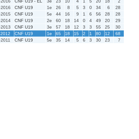
-2016
CNF U19 - EL
3e
23
10
4
1
5
20
18
2
-2016
CNF U19
1e
26
8
5
3
0
34
6
28
-2015
CNF U19
5e
44
16
9
1
6
56
28
28
-2014
CNF U19
2e
60
18
14
0
4
49
20
29
-2013
CNF U19
3e
57
18
12
3
3
55
25
30
-2012
CNF U19
1e
65
18
15
2
1
80
12
68
-2011
CNF U19
5e
35
14
5
6
3
30
23
7