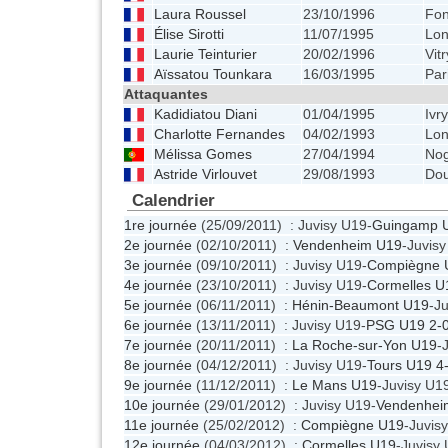
Laura Roussel
23/10/1996
Fon
Élise Sirotti
11/07/1995
Lo
Laurie Teinturier
20/02/1996
Vit
Aïssatou Tounkara
16/03/1995
Par
Attaquantes
Kadidiatou Diani
01/04/1995
Ivr
Charlotte Fernandes
04/02/1993
Lo
Mélissa Gomes
27/04/1994
Nog
Astride Virlouvet
29/08/1993
Dou
Calendrier
1re journée
(25/09/2011) : Juvisy U19-
Guingamp 
2e journée
(02/10/2011) :
Vendenheim U19
-Juvis
3e journée
(09/10/2011) : Juvisy U19-
Compiègne 
4e journée
(23/10/2011) : Juvisy U19-
Cormelles U
5e journée
(06/11/2011) :
Hénin-Beaumont U19
-J
6e journée
(13/11/2011) : Juvisy U19-
PSG U19
2-
7e journée
(20/11/2011) :
La Roche-sur-Yon U19
-
8e journée
(04/12/2011) : Juvisy U19-
Tours U19
4
9e journée
(11/12/2011) :
Le Mans U19
-Juvisy U1
10e journée
(29/01/2012) : Juvisy U19-
Vendenhei
11e journée
(25/02/2012) :
Compiègne U19
-Juvis
12e journée
(04/03/2012) :
Cormelles U19
-Juvisy