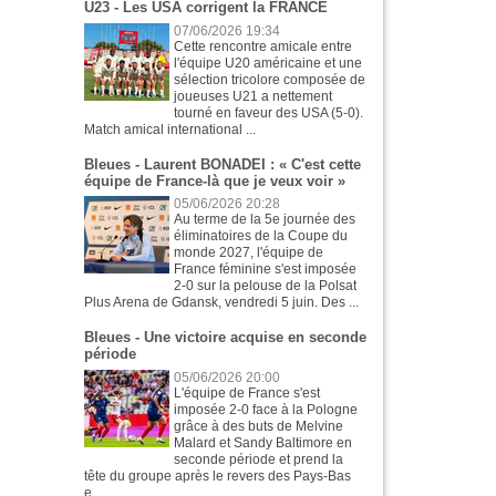
U23 - Les USA corrigent la FRANCE
07/06/2026 19:34
Cette rencontre amicale entre
l'équipe U20 américaine et une
sélection tricolore composée de
joueuses U21 a nettement
tourné en faveur des USA (5-0).
Match amical international ...
Bleues - Laurent BONADEI : « C'est cette
équipe de France-là que je veux voir »
05/06/2026 20:28
Au terme de la 5e journée des
éliminatoires de la Coupe du
monde 2027, l'équipe de
France féminine s'est imposée
2-0 sur la pelouse de la Polsat
Plus Arena de Gdansk, vendredi 5 juin. Des ...
Bleues - Une victoire acquise en seconde
période
05/06/2026 20:00
L'équipe de France s'est
imposée 2-0 face à la Pologne
grâce à des buts de Melvine
Malard et Sandy Baltimore en
seconde période et prend la
tête du groupe après le revers des Pays-Bas
e...