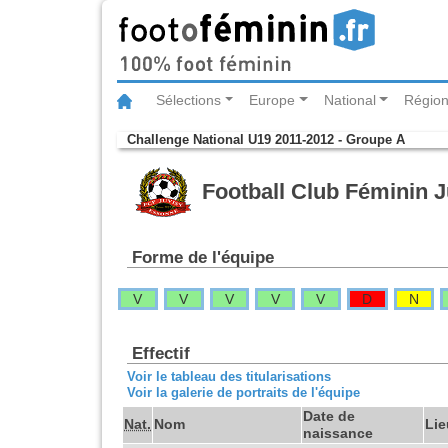
Sélections
Europe
National
Région
Challenge National U19 2011-2012 - Groupe A
Football Club Féminin 
Forme de l'équipe
V
V
V
V
V
D
N
Effectif
Voir le tableau des titularisations
Voir la galerie de portraits de l'équipe
Date de
Nat.
Nom
Lie
naissance