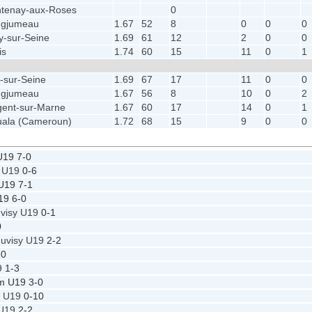
tenay-aux-Roses
0
ngjumeau
1.67
52
8
0
0
0
ry-sur-Seine
1.69
61
12
2
0
0
is
1.74
60
15
11
0
1
y-sur-Seine
1.69
67
17
11
0
0
ngjumeau
1.67
56
8
10
0
2
ent-sur-Marne
1.67
60
17
14
0
1
ala (Cameroun)
1.72
68
15
9
0
0
U19
7-0
y U19
0-6
U19
7-1
19
6-0
uvisy U19
0-1
0
Juvisy U19
2-2
-0
9
1-3
m U19
3-0
y U19
0-10
 U19
2-2