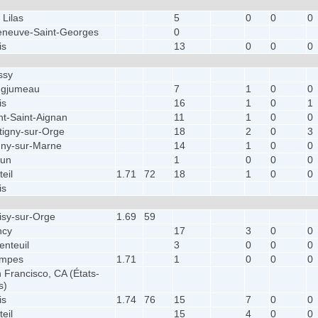
 Lilas
5
0
0
0
leneuve-Saint-Georges
0
is
13
0
0
0
ssy
ngjumeau
7
1
0
0
is
16
1
0
1
t-Saint-Aignan
11
1
0
0
tigny-sur-Orge
18
2
0
3
ny-sur-Marne
14
1
0
0
lun
1
0
0
0
teil
1.71
72
18
1
0
0
is
isy-sur-Orge
1.69
59
ncy
17
3
0
0
enteuil
3
0
0
0
ampes
1.71
1
0
0
0
 Francisco, CA (États-
s)
is
1.74
76
15
7
0
0
teil
15
4
0
0