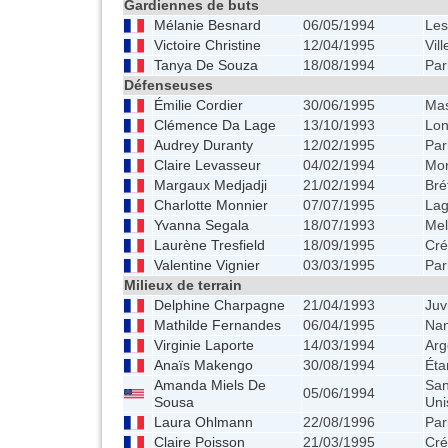
Gardiennes de buts
Mélanie Besnard
06/05/1994
Les
Victoire Christine
12/04/1995
Vil
Tanya De Souza
18/08/1994
Par
Défenseuses
Émilie Cordier
30/06/1995
Ma
Clémence Da Lage
13/10/1993
Lo
Audrey Duranty
12/02/1995
Par
Claire Levasseur
04/02/1994
Mon
Margaux Medjadji
21/02/1994
Bré
Charlotte Monnier
07/07/1995
Lag
Yvanna Segala
18/07/1993
Me
Laurène Tresfield
18/09/1995
Cré
Valentine Vignier
03/03/1995
Par
Milieux de terrain
Delphine Charpagne
21/04/1993
Juv
Mathilde Fernandes
06/04/1995
Na
Virginie Laporte
14/03/1994
Arg
Anaïs Makengo
30/08/1994
Ét
Amanda Miels De
San
05/06/1994
Sousa
Uni
Laura Ohlmann
22/08/1996
Par
Claire Poisson
21/03/1995
Cré