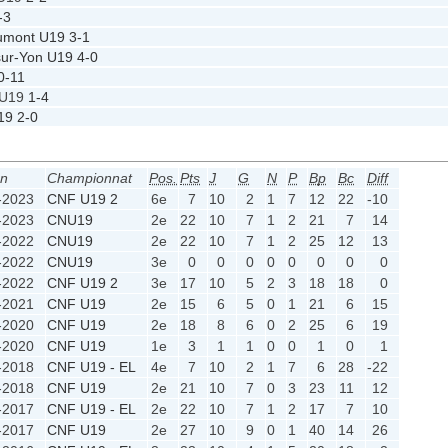
-3
umont U19
3-1
sur-Yon U19
4-0
0-11
 U19
1-4
19
2-0
on
Championnat
Pos.
Pts
J
G
N
P
Bp
Bc
Diff
-2023
CNF U19 2
6e
7
10
2
1
7
12
22
-10
-2023
CNU19
2e
22
10
7
1
2
21
7
14
-2022
CNU19
2e
22
10
7
1
2
25
12
13
-2022
CNU19
3e
0
0
0
0
0
0
0
0
-2022
CNF U19 2
3e
17
10
5
2
3
18
18
0
-2021
CNF U19
2e
15
6
5
0
1
21
6
15
-2020
CNF U19
2e
18
8
6
0
2
25
6
19
-2020
CNF U19
1e
3
1
1
0
0
1
0
1
-2018
CNF U19 - EL
4e
7
10
2
1
7
6
28
-22
-2018
CNF U19
2e
21
10
7
0
3
23
11
12
-2017
CNF U19 - EL
2e
22
10
7
1
2
17
7
10
-2017
CNF U19
2e
27
10
9
0
1
40
14
26