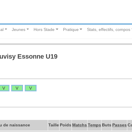
al
Jeunes
Hors Stade
Pratique
Stats, effectifs, compos
Juvisy Essonne U19
V
V
V
u de naissance
Taille
Poids
Matchs
Temps
Buts
Passes
C