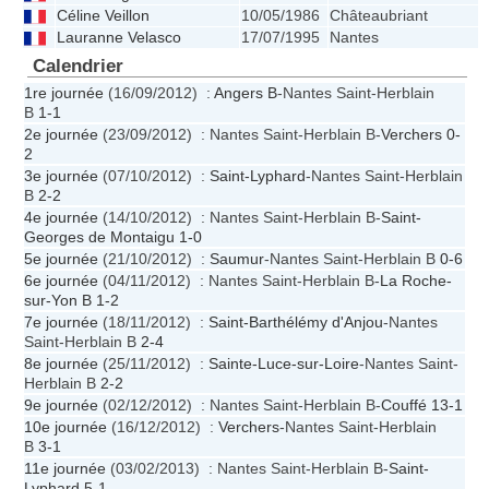
Céline Veillon
10/05/1986
Châteaubriant
Lauranne Velasco
17/07/1995
Nantes
Calendrier
1re journée
(16/09/2012) :
Angers B
-Nantes Saint-Herblain
B
1-1
2e journée
(23/09/2012) : Nantes Saint-Herblain B-
Verchers
0-
2
3e journée
(07/10/2012) :
Saint-Lyphard
-Nantes Saint-Herblain
B
2-2
4e journée
(14/10/2012) : Nantes Saint-Herblain B-
Saint-
Georges de Montaigu
1-0
5e journée
(21/10/2012) :
Saumur
-Nantes Saint-Herblain B
0-6
6e journée
(04/11/2012) : Nantes Saint-Herblain B-
La Roche-
sur-Yon B
1-2
7e journée
(18/11/2012) :
Saint-Barthélémy d'Anjou
-Nantes
Saint-Herblain B
2-4
8e journée
(25/11/2012) :
Sainte-Luce-sur-Loire
-Nantes Saint-
Herblain B
2-2
9e journée
(02/12/2012) : Nantes Saint-Herblain B-
Couffé
13-1
10e journée
(16/12/2012) :
Verchers
-Nantes Saint-Herblain
B
3-1
11e journée
(03/02/2013) : Nantes Saint-Herblain B-
Saint-
Lyphard
5-1