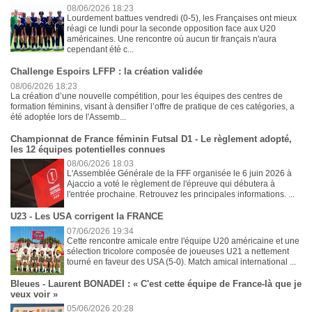
08/06/2026 18:23
Lourdement battues vendredi (0-5), les Françaises ont mieux
réagi ce lundi pour la seconde opposition face aux U20
américaines. Une rencontre où aucun tir français n'aura
cependant été c...
Challenge Espoirs LFFP : la création validée
08/06/2026 18:23
La création d’une nouvelle compétition, pour les équipes des centres de
formation féminins, visant à densifier l’offre de pratique de ces catégories, a
été adoptée lors de l'Assemb...
Championnat de France féminin Futsal D1 - Le règlement adopté,
les 12 équipes potentielles connues
08/06/2026 18:03
L'Assemblée Générale de la FFF organisée le 6 juin 2026 à
Ajaccio a voté le règlement de l'épreuve qui débutera à
l'entrée prochaine. Retrouvez les principales informations. ...
U23 - Les USA corrigent la FRANCE
07/06/2026 19:34
Cette rencontre amicale entre l'équipe U20 américaine et une
sélection tricolore composée de joueuses U21 a nettement
tourné en faveur des USA (5-0). Match amical international ...
Bleues - Laurent BONADEI : « C'est cette équipe de France-là que je
veux voir »
05/06/2026 20:28