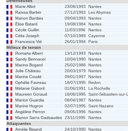
Défenseuses
Marie Alliot
23/08/1993
Nantes
Raïssa Barbin
27/12/1993
Les Abymes
Manon Bardies
09/04/1993
Nantes
Élise Batard
19/08/1984
Nantes
Cécile Guillin
11/03/1996
Nantes
Célia Joseph
07/10/1989
Cayenne
Francesca Vié
26/01/1994
Paris
Milieux de terrain
Romane Albert
13/12/1993
Nantes
Sandy Bennacer
10/04/1990
Nantes
Marina Bogard
25/02/1988
Nantes
Julie Château
20/03/1979
Nantes
Marine Coudé
09/01/1997
Nantes
Ophélie Favreau
18/07/1995
Redon
Mélanie Gaborit
01/06/1991
La Rochelle
Maureen Goraud
18/06/1995
Saint-Sébastien-sur-Lo
Marion Guardia
08/04/1987
Nantes
Marine Hugron
02/07/1995
Saint-Nazaire
Angéline Perron
09/05/1996
Nantes
Manon Sarra Gadsaudes
23/11/1995
Nantes
Attaquantes
Amélie Bigand
24/10/1990
Nantes