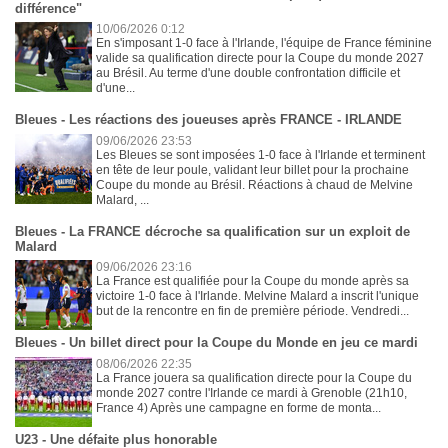
différence"
10/06/2026 0:12
En s'imposant 1-0 face à l'Irlande, l'équipe de France féminine
valide sa qualification directe pour la Coupe du monde 2027
au Brésil. Au terme d'une double confrontation difficile et
d'une...
Bleues - Les réactions des joueuses après FRANCE - IRLANDE
09/06/2026 23:53
Les Bleues se sont imposées 1-0 face à l'Irlande et terminent
en tête de leur poule, validant leur billet pour la prochaine
Coupe du monde au Brésil. Réactions à chaud de Melvine
Malard, ...
Bleues - La FRANCE décroche sa qualification sur un exploit de
Malard
09/06/2026 23:16
La France est qualifiée pour la Coupe du monde après sa
victoire 1-0 face à l'Irlande. Melvine Malard a inscrit l'unique
but de la rencontre en fin de première période. Vendredi...
Bleues - Un billet direct pour la Coupe du Monde en jeu ce mardi
08/06/2026 22:35
La France jouera sa qualification directe pour la Coupe du
monde 2027 contre l'Irlande ce mardi à Grenoble (21h10,
France 4) Après une campagne en forme de monta...
U23 - Une défaite plus honorable