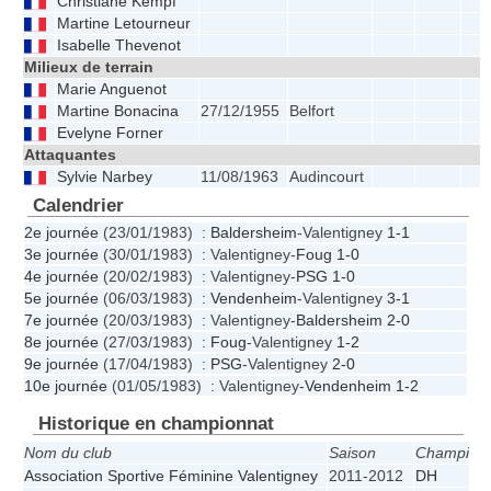
Christiane Kempf
Martine Letourneur
Isabelle Thevenot
Milieux de terrain
Marie Anguenot
Martine Bonacina
27/12/1955
Belfort
Evelyne Forner
Attaquantes
Sylvie Narbey
11/08/1963
Audincourt
Calendrier
2e journée
(23/01/1983) :
Baldersheim
-Valentigney
1-1
3e journée
(30/01/1983) : Valentigney-
Foug
1-0
4e journée
(20/02/1983) : Valentigney-
PSG
1-0
5e journée
(06/03/1983) :
Vendenheim
-Valentigney
3-1
7e journée
(20/03/1983) : Valentigney-
Baldersheim
2-0
8e journée
(27/03/1983) :
Foug
-Valentigney
1-2
9e journée
(17/04/1983) :
PSG
-Valentigney
2-0
10e journée
(01/05/1983) : Valentigney-
Vendenheim
1-2
Historique en championnat
Nom du club
Saison
Champion
Association Sportive Féminine Valentigney
2011-2012
DH