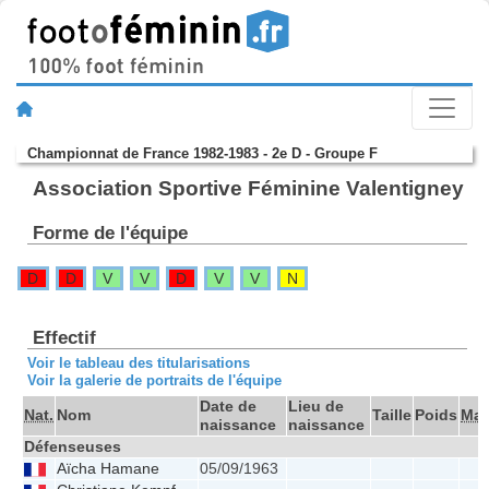
Championnat de France 1982-1983 - 2e D - Groupe F
Association Sportive Féminine Valentigney
Forme de l'équipe
D
D
V
V
D
V
V
N
Effectif
Voir le tableau des titularisations
Voir la galerie de portraits de l'équipe
Date de
Lieu de
Nat.
Nom
Taille
Poids
Mat
naissance
naissance
Défenseuses
Aïcha Hamane
05/09/1963