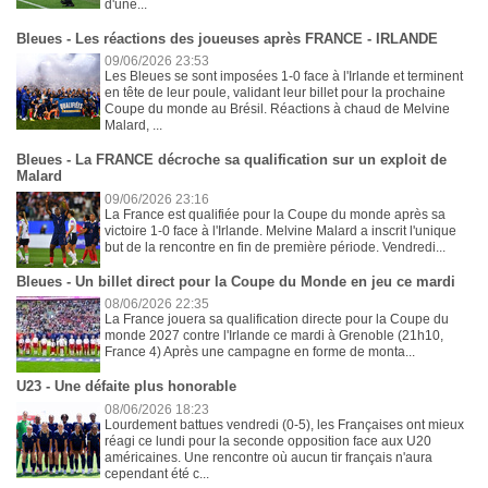
d'une...
Bleues - Les réactions des joueuses après FRANCE - IRLANDE
09/06/2026 23:53
Les Bleues se sont imposées 1-0 face à l'Irlande et terminent
en tête de leur poule, validant leur billet pour la prochaine
Coupe du monde au Brésil. Réactions à chaud de Melvine
Malard, ...
Bleues - La FRANCE décroche sa qualification sur un exploit de
Malard
09/06/2026 23:16
La France est qualifiée pour la Coupe du monde après sa
victoire 1-0 face à l'Irlande. Melvine Malard a inscrit l'unique
but de la rencontre en fin de première période. Vendredi...
Bleues - Un billet direct pour la Coupe du Monde en jeu ce mardi
08/06/2026 22:35
La France jouera sa qualification directe pour la Coupe du
monde 2027 contre l'Irlande ce mardi à Grenoble (21h10,
France 4) Après une campagne en forme de monta...
U23 - Une défaite plus honorable
08/06/2026 18:23
Lourdement battues vendredi (0-5), les Françaises ont mieux
réagi ce lundi pour la seconde opposition face aux U20
américaines. Une rencontre où aucun tir français n'aura
cependant été c...