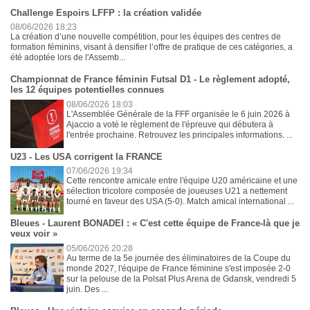
Challenge Espoirs LFFP : la création validée
08/06/2026 18:23
La création d’une nouvelle compétition, pour les équipes des centres de
formation féminins, visant à densifier l’offre de pratique de ces catégories, a
été adoptée lors de l'Assemb...
Championnat de France féminin Futsal D1 - Le règlement adopté,
les 12 équipes potentielles connues
08/06/2026 18:03
L'Assemblée Générale de la FFF organisée le 6 juin 2026 à
Ajaccio a voté le règlement de l'épreuve qui débutera à
l'entrée prochaine. Retrouvez les principales informations. ...
U23 - Les USA corrigent la FRANCE
07/06/2026 19:34
Cette rencontre amicale entre l'équipe U20 américaine et une
sélection tricolore composée de joueuses U21 a nettement
tourné en faveur des USA (5-0). Match amical international ...
Bleues - Laurent BONADEI : « C'est cette équipe de France-là que je
veux voir »
05/06/2026 20:28
Au terme de la 5e journée des éliminatoires de la Coupe du
monde 2027, l'équipe de France féminine s'est imposée 2-0
sur la pelouse de la Polsat Plus Arena de Gdansk, vendredi 5
juin. Des ...