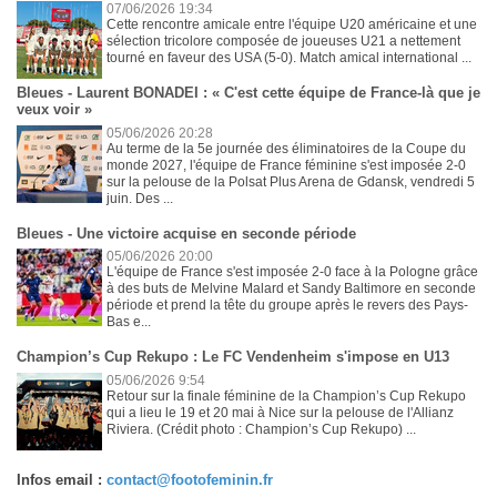
07/06/2026 19:34
Cette rencontre amicale entre l'équipe U20 américaine et une
sélection tricolore composée de joueuses U21 a nettement
tourné en faveur des USA (5-0). Match amical international ...
Bleues - Laurent BONADEI : « C'est cette équipe de France-là que je
veux voir »
05/06/2026 20:28
Au terme de la 5e journée des éliminatoires de la Coupe du
monde 2027, l'équipe de France féminine s'est imposée 2-0
sur la pelouse de la Polsat Plus Arena de Gdansk, vendredi 5
juin. Des ...
Bleues - Une victoire acquise en seconde période
05/06/2026 20:00
L'équipe de France s'est imposée 2-0 face à la Pologne grâce
à des buts de Melvine Malard et Sandy Baltimore en seconde
période et prend la tête du groupe après le revers des Pays-
Bas e...
Champion’s Cup Rekupo : Le FC Vendenheim s'impose en U13
05/06/2026 9:54
Retour sur la finale féminine de la Champion’s Cup Rekupo
qui a lieu le 19 et 20 mai à Nice sur la pelouse de l'Allianz
Riviera. (Crédit photo : Champion’s Cup Rekupo) ...
Infos email :
contact@footofeminin.fr