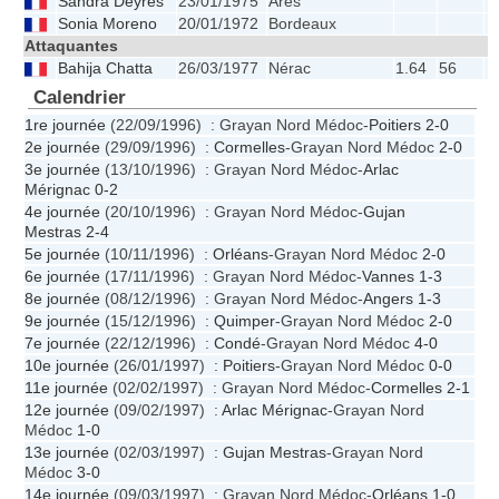
Sandra Deyres
23/01/1975
Arès
Sonia Moreno
20/01/1972
Bordeaux
Attaquantes
Bahija Chatta
26/03/1977
Nérac
1.64
56
Calendrier
1re journée
(22/09/1996) : Grayan Nord Médoc-
Poitiers
2-0
2e journée
(29/09/1996) :
Cormelles
-Grayan Nord Médoc
2-0
3e journée
(13/10/1996) : Grayan Nord Médoc-
Arlac
Mérignac
0-2
4e journée
(20/10/1996) : Grayan Nord Médoc-
Gujan
Mestras
2-4
5e journée
(10/11/1996) :
Orléans
-Grayan Nord Médoc
2-0
6e journée
(17/11/1996) : Grayan Nord Médoc-
Vannes
1-3
8e journée
(08/12/1996) : Grayan Nord Médoc-
Angers
1-3
9e journée
(15/12/1996) :
Quimper
-Grayan Nord Médoc
2-0
7e journée
(22/12/1996) :
Condé
-Grayan Nord Médoc
4-0
10e journée
(26/01/1997) :
Poitiers
-Grayan Nord Médoc
0-0
11e journée
(02/02/1997) : Grayan Nord Médoc-
Cormelles
2-1
12e journée
(09/02/1997) :
Arlac Mérignac
-Grayan Nord
Médoc
1-0
13e journée
(02/03/1997) :
Gujan Mestras
-Grayan Nord
Médoc
3-0
14e journée
(09/03/1997) : Grayan Nord Médoc-
Orléans
1-0