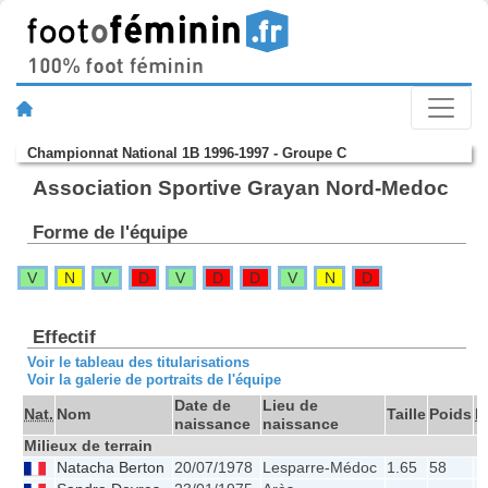
Championnat National 1B 1996-1997 - Groupe C
Association Sportive Grayan Nord-Medoc
Forme de l'équipe
V
N
V
D
V
D
D
V
N
D
Effectif
Voir le tableau des titularisations
Voir la galerie de portraits de l'équipe
Date de
Lieu de
Nat.
Nom
Taille
Poids
M
naissance
naissance
Milieux de terrain
Natacha Berton
20/07/1978
Lesparre-Médoc
1.65
58