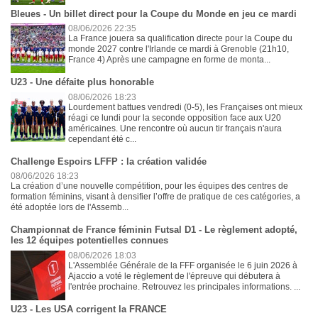
Bleues - Un billet direct pour la Coupe du Monde en jeu ce mardi
08/06/2026 22:35
La France jouera sa qualification directe pour la Coupe du
monde 2027 contre l'Irlande ce mardi à Grenoble (21h10,
France 4) Après une campagne en forme de monta...
U23 - Une défaite plus honorable
08/06/2026 18:23
Lourdement battues vendredi (0-5), les Françaises ont mieux
réagi ce lundi pour la seconde opposition face aux U20
américaines. Une rencontre où aucun tir français n'aura
cependant été c...
Challenge Espoirs LFFP : la création validée
08/06/2026 18:23
La création d’une nouvelle compétition, pour les équipes des centres de
formation féminins, visant à densifier l’offre de pratique de ces catégories, a
été adoptée lors de l'Assemb...
Championnat de France féminin Futsal D1 - Le règlement adopté,
les 12 équipes potentielles connues
08/06/2026 18:03
L'Assemblée Générale de la FFF organisée le 6 juin 2026 à
Ajaccio a voté le règlement de l'épreuve qui débutera à
l'entrée prochaine. Retrouvez les principales informations. ...
U23 - Les USA corrigent la FRANCE