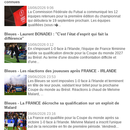
connues
18/06/2026 9:06
La Commission Fédérale du Futsal a communiqué les 12
équipes retenues pour la première édition du championnat
qui débutera le 19 septembre prochain. Les équipes
qualifiées (sous r�...
Bleues - Laurent BONADEI : "C'est l'état d'esprit qui fait la
différence"
10/06/2026 0:12
En s'imposant 1-0 face à l'Irlande, l'équipe de France féminine
valide sa qualification directe pour la Coupe du monde 2027
au Brésil. Au terme d'une double confrontation difficile et
d'une...
Bleues - Les réactions des joueuses après FRANCE - IRLANDE
09/06/2026 23:53
Les Bleues se sont imposées 1-0 face à l'Irlande et terminent
en tête de leur poule, validant leur billet pour la prochaine
Coupe du monde au Brésil. Réactions à chaud de Melvine
Malard, ...
Bleues - La FRANCE décroche sa qualification sur un exploit de
Malard
09/06/2026 23:16
La France est qualifiée pour la Coupe du monde après sa
victoire 1-0 face à l'Irlande. Melvine Malard a inscrit l'unique
but de la rencontre en fin de première période. Vendredi...