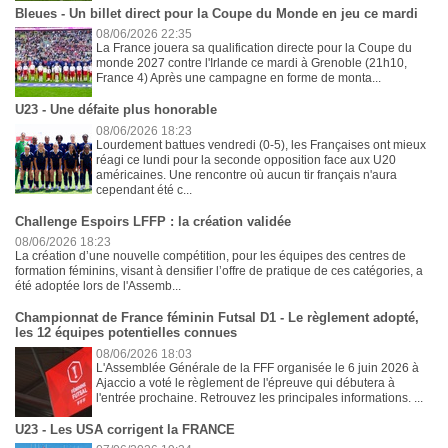
Bleues - Un billet direct pour la Coupe du Monde en jeu ce mardi
08/06/2026 22:35
La France jouera sa qualification directe pour la Coupe du
monde 2027 contre l'Irlande ce mardi à Grenoble (21h10,
France 4) Après une campagne en forme de monta...
U23 - Une défaite plus honorable
08/06/2026 18:23
Lourdement battues vendredi (0-5), les Françaises ont mieux
réagi ce lundi pour la seconde opposition face aux U20
américaines. Une rencontre où aucun tir français n'aura
cependant été c...
Challenge Espoirs LFFP : la création validée
08/06/2026 18:23
La création d’une nouvelle compétition, pour les équipes des centres de
formation féminins, visant à densifier l’offre de pratique de ces catégories, a
été adoptée lors de l'Assemb...
Championnat de France féminin Futsal D1 - Le règlement adopté,
les 12 équipes potentielles connues
08/06/2026 18:03
L'Assemblée Générale de la FFF organisée le 6 juin 2026 à
Ajaccio a voté le règlement de l'épreuve qui débutera à
l'entrée prochaine. Retrouvez les principales informations. ...
U23 - Les USA corrigent la FRANCE