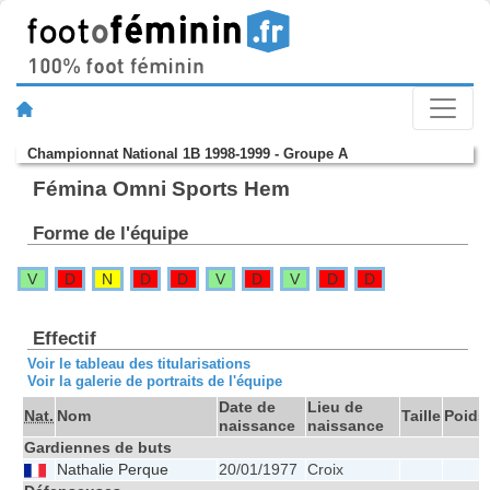
Championnat National 1B 1998-1999 - Groupe A
Fémina Omni Sports Hem
Forme de l'équipe
V
D
N
D
D
V
D
V
D
D
Effectif
Voir le tableau des titularisations
Voir la galerie de portraits de l'équipe
Date de
Lieu de
Nat.
Nom
Taille
Poids
naissance
naissance
Gardiennes de buts
Nathalie Perque
20/01/1977
Croix