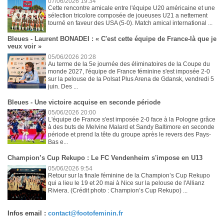
07/06/2026 19:34
Cette rencontre amicale entre l'équipe U20 américaine et une
sélection tricolore composée de joueuses U21 a nettement
tourné en faveur des USA (5-0). Match amical international ...
Bleues - Laurent BONADEI : « C'est cette équipe de France-là que je
veux voir »
05/06/2026 20:28
Au terme de la 5e journée des éliminatoires de la Coupe du
monde 2027, l'équipe de France féminine s'est imposée 2-0
sur la pelouse de la Polsat Plus Arena de Gdansk, vendredi 5
juin. Des ...
Bleues - Une victoire acquise en seconde période
05/06/2026 20:00
L'équipe de France s'est imposée 2-0 face à la Pologne grâce
à des buts de Melvine Malard et Sandy Baltimore en seconde
période et prend la tête du groupe après le revers des Pays-
Bas e...
Champion’s Cup Rekupo : Le FC Vendenheim s'impose en U13
05/06/2026 9:54
Retour sur la finale féminine de la Champion’s Cup Rekupo
qui a lieu le 19 et 20 mai à Nice sur la pelouse de l'Allianz
Riviera. (Crédit photo : Champion’s Cup Rekupo) ...
Infos email :
contact@footofeminin.fr