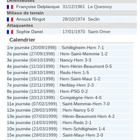
Défenseuses
Françoise Delplanque
31/12/1961
Le Quesnoy
Milieux de terrain
Anouck Ringot
28/10/1974
Seclin
Attaquantes
Sophie Danel
17/01/1970
Saint-Omer
Calendrier
1re journée
(20/09/1998) :
Schiltigheim
-Hem
7-1
2e journée
(27/09/1998) : Hem-
Saint-Memmie
1-2
3e journée
(04/10/1998) :
Nancy
-Hem
3-3
4e journée
(11/10/1998) : Hem-
Hénin-Beaumont
0-5
5e journée
(18/10/1998) :
Reds
-Hem
1-5
6e journée
(15/11/1998) : Hem-
Saint-Maur
1-2
7e journée
(22/11/1998) :
Herblay
-Hem
2-3
8e journée
(13/12/1998) : Hem-
PSG
0-2
9e journée
(20/12/1998) :
Compiègne
-Hem
4-0
11e journée
(07/02/1999) :
Saint-Memmie
-Hem
7-0
12e journée
(28/02/1999) : Hem-
Nancy
5-0
13e journée
(07/03/1999) :
Hénin-Beaumont
-Hem
4-2
14e journée
(14/03/1999) : Hem-
Reds
2-1
10e journée
(21/03/1999) : Hem-
Schiltigheim
1-4
15e journée
(28/03/1999) :
Saint-Maur
-Hem
2-0