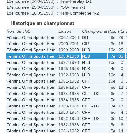
16e journée
(04/04/1999) : Hem-
Herblay
1-1
17e journée
(25/04/1999) :
PSG
-Hem
7-1
18e journée
(16/05/1999) : Hem-
Compiègne
4-2
Historique en championnat
Nom du club
Saison
Championnat
Pos.
Pts
J
Fémina Omni Sports Hem
2007-2008
DH
9e
29
18
Fémina Omni Sports Hem
2000-2001
CIR
3e
16
6
Fémina Omni Sports Hem
1999-2000
N1B
10e
25
18
Fémina Omni Sports Hem
1998-1999
N1B
7e
35
18
Fémina Omni Sports Hem
1997-1998
N1B
10e
0
4
Fémina Omni Sports Hem
1995-1996
N1B
4e
0
0
Fémina Omni Sports Hem
1992-1993
N1B
10e
4
18
Fémina Omni Sports Hem
1991-1992
CFF
10e
0
18
Fémina Omni Sports Hem
1986-1987
CFF
5e
12
14
Fémina Omni Sports Hem
1984-1985
CFF - D2
6e
7
10
Fémina Omni Sports Hem
1984-1985
CFF
7e
0
10
Fémina Omni Sports Hem
1983-1984
CFF - D2
3e
13
10
Fémina Omni Sports Hem
1983-1984
CFF
5e
4
10
Fémina Omni Sports Hem
1982-1983
CFF - D2
3e
10
10
Fémina Omni Sports Hem
1982-1983
CFF
5e
6
10
Fémina Omni Sports Hem
1981-1982
CFF
5e
14
14