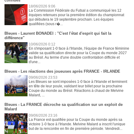
connues
18/06/2026 9:06
La Commission Fédérale du Futsal a communiqué les 12
équipes retenues pour la première édition du championnat
qui débutera le 19 septembre prochain. Les équipes
qualifiées (sous r�...
Bleues - Laurent BONADEI : "C'est l'état d'esprit qui fait la
différence"
10/06/2026 0:12
En s'imposant 1-0 face à l'Irlande, l'équipe de France féminine
valide sa qualification directe pour la Coupe du monde 2027
au Brésil. Au terme d'une double confrontation difficile et
d'une...
Bleues - Les réactions des joueuses après FRANCE - IRLANDE
09/06/2026 23:53
Les Bleues se sont imposées 1-0 face à l'Irlande et terminent
en tête de leur poule, validant leur billet pour la prochaine
Coupe du monde au Brésil. Réactions à chaud de Melvine
Malard, ...
Bleues - La FRANCE décroche sa qualification sur un exploit de
Malard
09/06/2026 23:16
La France est qualifiée pour la Coupe du monde après sa
victoire 1-0 face à l'Irlande. Melvine Malard a inscrit l'unique
but de la rencontre en fin de première période. Vendredi...