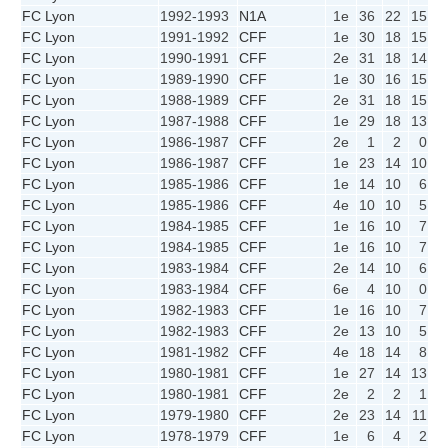
FC Lyon
1992-1993
N1A
1e
36
22
15
6
FC Lyon
1991-1992
CFF
1e
30
18
15
0
FC Lyon
1990-1991
CFF
2e
31
18
14
2
FC Lyon
1989-1990
CFF
1e
30
16
15
0
FC Lyon
1988-1989
CFF
2e
31
18
15
1
FC Lyon
1987-1988
CFF
1e
29
18
13
3
FC Lyon
1986-1987
CFF
2e
1
2
0
1
FC Lyon
1986-1987
CFF
1e
23
14
10
3
FC Lyon
1985-1986
CFF
1e
14
10
6
2
FC Lyon
1985-1986
CFF
4e
10
10
5
0
FC Lyon
1984-1985
CFF
1e
16
10
7
2
FC Lyon
1984-1985
CFF
1e
16
10
7
2
FC Lyon
1983-1984
CFF
2e
14
10
6
2
FC Lyon
1983-1984
CFF
6e
4
10
0
4
FC Lyon
1982-1983
CFF
1e
16
10
7
2
FC Lyon
1982-1983
CFF
2e
13
10
5
3
FC Lyon
1981-1982
CFF
4e
18
14
8
2
FC Lyon
1980-1981
CFF
1e
27
14
13
1
FC Lyon
1980-1981
CFF
2e
2
2
1
0
FC Lyon
1979-1980
CFF
2e
23
14
11
1
FC Lyon
1978-1979
CFF
1e
6
4
2
2