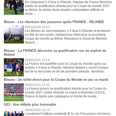
En s'imposant 1-0 face à l'Irlande, l'équipe de France féminine
valide sa qualification directe pour la Coupe du monde 2027
au Brésil. Au terme d'une double confrontation difficile et
d'une...
Bleues - Les réactions des joueuses après FRANCE - IRLANDE
09/06/2026 23:53
Les Bleues se sont imposées 1-0 face à l'Irlande et terminent
en tête de leur poule, validant leur billet pour la prochaine
Coupe du monde au Brésil. Réactions à chaud de Melvine
Malard, ...
Bleues - La FRANCE décroche sa qualification sur un exploit de
Malard
09/06/2026 23:16
La France est qualifiée pour la Coupe du monde après sa
victoire 1-0 face à l'Irlande. Melvine Malard a inscrit l'unique
but de la rencontre en fin de première période. Vendredi...
Bleues - Un billet direct pour la Coupe du Monde en jeu ce mardi
08/06/2026 22:35
La France jouera sa qualification directe pour la Coupe du
monde 2027 contre l'Irlande ce mardi à Grenoble (21h10,
France 4) Après une campagne en forme de monta...
U23 - Une défaite plus honorable
08/06/2026 18:23
Lourdement battues vendredi (0-5), les Françaises ont mieux