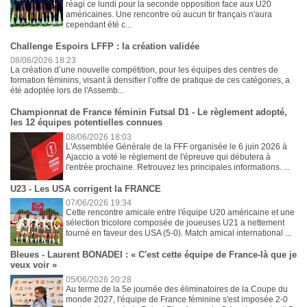
réagi ce lundi pour la seconde opposition face aux U20
américaines. Une rencontre où aucun tir français n'aura
cependant été c...
Challenge Espoirs LFFP : la création validée
08/06/2026 18:23
La création d’une nouvelle compétition, pour les équipes des centres de
formation féminins, visant à densifier l’offre de pratique de ces catégories, a
été adoptée lors de l'Assemb...
Championnat de France féminin Futsal D1 - Le règlement adopté,
les 12 équipes potentielles connues
08/06/2026 18:03
L'Assemblée Générale de la FFF organisée le 6 juin 2026 à
Ajaccio a voté le règlement de l'épreuve qui débutera à
l'entrée prochaine. Retrouvez les principales informations. ...
U23 - Les USA corrigent la FRANCE
07/06/2026 19:34
Cette rencontre amicale entre l'équipe U20 américaine et une
sélection tricolore composée de joueuses U21 a nettement
tourné en faveur des USA (5-0). Match amical international ...
Bleues - Laurent BONADEI : « C'est cette équipe de France-là que je
veux voir »
05/06/2026 20:28
Au terme de la 5e journée des éliminatoires de la Coupe du
monde 2027, l'équipe de France féminine s'est imposée 2-0