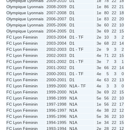
Olympique Lyonnais
2009-2010
D1
1e
78
22
18
2
Olympique Lyonnais
2008-2009
D1
1e
86
22
21
1
Olympique Lyonnais
2007-2008
D1
1e
80
22
18
4
Olympique Lyonnais
2006-2007
D1
1e
83
22
20
1
Olympique Lyonnais
2005-2006
D1
3e
60
22
10
8
Olympique Lyonnais
2004-2005
D1
3e
69
22
15
2
FC Lyon Féminin
2003-2004
D1 - TF
2e
10
3
2
0
FC Lyon Féminin
2003-2004
D1
3e
68
22
14
4
FC Lyon Féminin
2002-2003
D1 - TF
2e
9
3
2
0
FC Lyon Féminin
2002-2003
D1
4e
71
22
15
4
FC Lyon Féminin
2001-2002
D1 - TF
3e
7
3
1
0
FC Lyon Féminin
2001-2002
D1
3e
66
22
14
2
FC Lyon Féminin
2000-2001
D1 - TF
4e
5
3
0
2
FC Lyon Féminin
2000-2001
D1
4e
63
22
13
2
FC Lyon Féminin
1999-2000
N1A - TF
4e
3
3
0
0
FC Lyon Féminin
1999-2000
N1A
3e
69
22
15
2
FC Lyon Féminin
1998-1999
N1A
5e
56
22
10
4
FC Lyon Féminin
1997-1998
N1A
1e
56
22
17
5
FC Lyon Féminin
1996-1997
N1A
4e
38
22
12
2
FC Lyon Féminin
1995-1996
N1A
5e
36
22
10
6
FC Lyon Féminin
1994-1995
N1A
1e
34
22
15
4
FC Lyon Féminin
1993-1994
N1A
2e
28
22
12
4