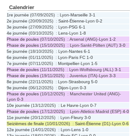
Calendrier
1re journée
(07/09/2025) : Lyon-
Marseille
3-1
2e journée
(20/09/2025) :
Saint-Étienne
-Lyon
0-2
3e journée
(27/09/2025) : Lyon-
PSG
6-1
4e journée
(03/10/2025) :
Lens
-Lyon
1-8
Phase de poules
(07/10/2025) : Arsenal (ANG)-Lyon
1-2
Phase de poules
(15/10/2025) : Lyon-Sankt-Pölten (AUT)
3-0
5e journée
(18/10/2025) : Lyon-
Nantes
6-1
6e journée
(01/11/2025) : Lyon-
Paris FC
1-0
7e journée
(07/11/2025) :
Montpellier
-Lyon
1-5
Phase de poules
(11/11/2025) : Lyon-Wolfsbourg (ALL)
3-1
Phase de poules
(19/11/2025) : Juventus (ITA)-Lyon
3-3
8e journée
(22/11/2025) : Lyon-
Strasbourg
5-0
9e journée
(06/12/2025) :
Dijon
-Lyon
0-3
Phase de poules
(10/12/2025) : Manchester United (ANG)-
Lyon
0-3
10e journée
(13/12/2025) :
Le Havre
-Lyon
0-7
Phase de poules
(17/12/2025) : Lyon-Atletico Madrid (ESP)
4-0
11e journée
(20/12/2025) : Lyon-
Fleury
3-0
Seizièmes de finale
(10/01/2026) :
Saint-Étienne
(D1)-Lyon
0-6
12e journée
(14/01/2026) : Lyon-
Lens
1-0
13e journée
(18/01/2026) :
Paris FC
-Lyon
0-0