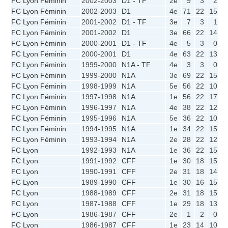
FC Lyon Féminin
2002-2003
D1 - TF
2e
9
3
2
0
FC Lyon Féminin
2002-2003
D1
4e
71
22
15
4
FC Lyon Féminin
2001-2002
D1 - TF
3e
7
3
1
0
FC Lyon Féminin
2001-2002
D1
3e
66
22
14
2
FC Lyon Féminin
2000-2001
D1 - TF
4e
5
3
0
2
FC Lyon Féminin
2000-2001
D1
4e
63
22
13
2
FC Lyon Féminin
1999-2000
N1A - TF
4e
3
3
0
0
FC Lyon Féminin
1999-2000
N1A
3e
69
22
15
2
FC Lyon Féminin
1998-1999
N1A
5e
56
22
10
4
FC Lyon Féminin
1997-1998
N1A
1e
56
22
17
5
FC Lyon Féminin
1996-1997
N1A
4e
38
22
12
2
FC Lyon Féminin
1995-1996
N1A
5e
36
22
10
6
FC Lyon Féminin
1994-1995
N1A
1e
34
22
15
4
FC Lyon Féminin
1993-1994
N1A
2e
28
22
12
4
FC Lyon
1992-1993
N1A
1e
36
22
15
6
FC Lyon
1991-1992
CFF
1e
30
18
15
0
FC Lyon
1990-1991
CFF
2e
31
18
14
2
FC Lyon
1989-1990
CFF
1e
30
16
15
0
FC Lyon
1988-1989
CFF
2e
31
18
15
1
FC Lyon
1987-1988
CFF
1e
29
18
13
3
FC Lyon
1986-1987
CFF
2e
1
2
0
1
FC Lyon
1986-1987
CFF
1e
23
14
10
3