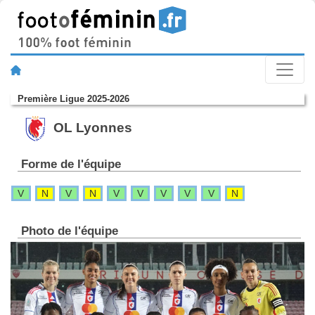
Première Ligue 2025-2026
OL Lyonnes
Forme de l'équipe
V
N
V
N
V
V
V
V
V
N
Photo de l'équipe