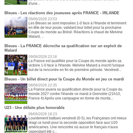
d'une...
Bleues - Les réactions des joueuses après FRANCE - IRLANDE
09/06/2026 23:53
Les Bleues se sont imposées 1-0 face à l'Irlande et terminent
en tête de leur poule, validant leur billet pour la prochaine
Coupe du monde au Brésil. Réactions à chaud de Melvine
Malard, ...
Bleues - La FRANCE décroche sa qualification sur un exploit de
Malard
09/06/2026 23:16
La France est qualifiée pour la Coupe du monde après sa
victoire 1-0 face à l'Irlande. Melvine Malard a inscrit l'unique
but de la rencontre en fin de première période. Vendredi...
Bleues - Un billet direct pour la Coupe du Monde en jeu ce mardi
08/06/2026 22:35
La France jouera sa qualification directe pour la Coupe du
monde 2027 contre l'Irlande ce mardi à Grenoble (21h10,
France 4) Après une campagne en forme de monta...
U23 - Une défaite plus honorable
08/06/2026 18:23
Lourdement battues vendredi (0-5), les Françaises ont mieux
réagi ce lundi pour la seconde opposition face aux U20
américaines. Une rencontre où aucun tir français n'aura
cependant été c...