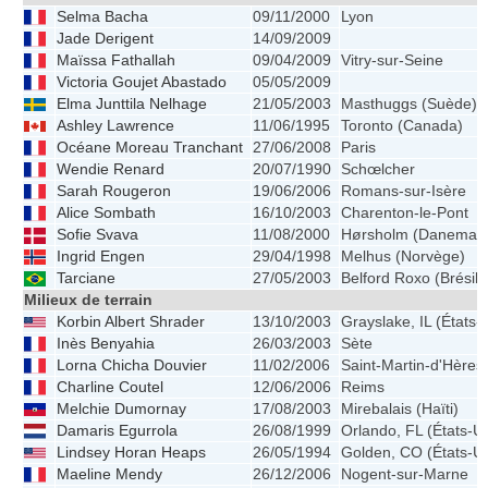
Selma Bacha
09/11/2000
Lyon
Jade Derigent
14/09/2009
Maïssa Fathallah
09/04/2009
Vitry-sur-Seine
Victoria Goujet Abastado
05/05/2009
Elma Junttila Nelhage
21/05/2003
Masthuggs (Suède)
Ashley Lawrence
11/06/1995
Toronto (Canada)
Océane Moreau Tranchant
27/06/2008
Paris
Wendie Renard
20/07/1990
Schœlcher
Sarah Rougeron
19/06/2006
Romans-sur-Isère
Alice Sombath
16/10/2003
Charenton-le-Pont
Sofie Svava
11/08/2000
Hørsholm (Danemark
Ingrid Engen
29/04/1998
Melhus (Norvège)
Tarciane
27/05/2003
Belford Roxo (Brésil)
Milieux de terrain
Korbin Albert Shrader
13/10/2003
Grayslake, IL (États-
Inès Benyahia
26/03/2003
Sète
Lorna Chicha Douvier
11/02/2006
Saint-Martin-d'Hères
Charline Coutel
12/06/2006
Reims
Melchie Dumornay
17/08/2003
Mirebalais (Haïti)
Damaris Egurrola
26/08/1999
Orlando, FL (États-Un
Lindsey Horan Heaps
26/05/1994
Golden, CO (États-Un
Maeline Mendy
26/12/2006
Nogent-sur-Marne