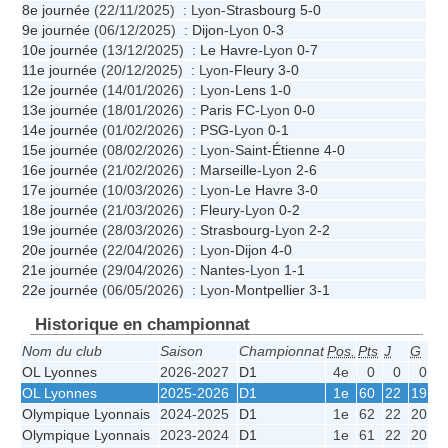
8e journée
(22/11/2025) : Lyon-
Strasbourg
5-0
9e journée
(06/12/2025) :
Dijon
-Lyon
0-3
10e journée
(13/12/2025) :
Le Havre
-Lyon
0-7
11e journée
(20/12/2025) : Lyon-
Fleury
3-0
12e journée
(14/01/2026) : Lyon-
Lens
1-0
13e journée
(18/01/2026) :
Paris FC
-Lyon
0-0
14e journée
(01/02/2026) :
PSG
-Lyon
0-1
15e journée
(08/02/2026) : Lyon-
Saint-Étienne
4-0
16e journée
(21/02/2026) :
Marseille
-Lyon
2-6
17e journée
(10/03/2026) : Lyon-
Le Havre
3-0
18e journée
(21/03/2026) :
Fleury
-Lyon
0-2
19e journée
(28/03/2026) :
Strasbourg
-Lyon
2-2
20e journée
(22/04/2026) : Lyon-
Dijon
4-0
21e journée
(29/04/2026) :
Nantes
-Lyon
1-1
22e journée
(06/05/2026) : Lyon-
Montpellier
3-1
Historique en championnat
Nom du club
Saison
Championnat
Pos.
Pts
J
G
N
OL Lyonnes
2026-2027
D1
4e
0
0
0
0
OL Lyonnes
2025-2026
D1
1e
60
22
19
3
Olympique Lyonnais
2024-2025
D1
1e
62
22
20
2
Olympique Lyonnais
2023-2024
D1
1e
61
22
20
1