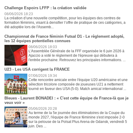
Challenge Espoirs LFFP : la création validée
08/06/2026 18:23
La création d’une nouvelle compétition, pour les équipes des centres de
formation féminins, visant à densifier l’offre de pratique de ces catégories, a
été adoptée lors de l'Assemb...
Championnat de France féminin Futsal D1 - Le règlement adopté,
les 12 équipes potentielles connues
08/06/2026 18:03
L'Assemblée Générale de la FFF organisée le 6 juin 2026 à
Ajaccio a voté le règlement de l'épreuve qui débutera à
l'entrée prochaine. Retrouvez les principales informations. ...
U23 - Les USA corrigent la FRANCE
07/06/2026 19:34
Cette rencontre amicale entre l'équipe U20 américaine et une
sélection tricolore composée de joueuses U21 a nettement
tourné en faveur des USA (5-0). Match amical international ...
Bleues - Laurent BONADEI : « C'est cette équipe de France-là que je
veux voir »
05/06/2026 20:28
Au terme de la 5e journée des éliminatoires de la Coupe du
monde 2027, l'équipe de France féminine s'est imposée 2-0
sur la pelouse de la Polsat Plus Arena de Gdansk, vendredi 5
juin. Des ...