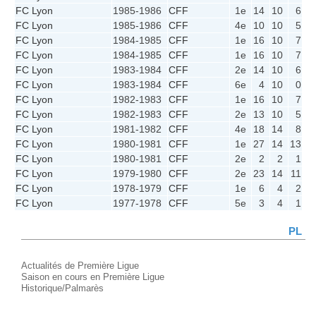
FC Lyon
1985-1986
CFF
1e
14
10
6
2
FC Lyon
1985-1986
CFF
4e
10
10
5
0
FC Lyon
1984-1985
CFF
1e
16
10
7
2
FC Lyon
1984-1985
CFF
1e
16
10
7
2
FC Lyon
1983-1984
CFF
2e
14
10
6
2
FC Lyon
1983-1984
CFF
6e
4
10
0
4
FC Lyon
1982-1983
CFF
1e
16
10
7
2
FC Lyon
1982-1983
CFF
2e
13
10
5
3
FC Lyon
1981-1982
CFF
4e
18
14
8
2
FC Lyon
1980-1981
CFF
1e
27
14
13
1
FC Lyon
1980-1981
CFF
2e
2
2
1
0
FC Lyon
1979-1980
CFF
2e
23
14
11
1
FC Lyon
1978-1979
CFF
1e
6
4
2
2
FC Lyon
1977-1978
CFF
5e
3
4
1
1
PL
Actualités de Première Ligue
Saison en cours en Première Ligue
Historique/Palmarès