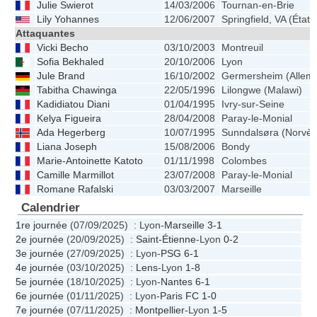
Julie Swierot
14/03/2006
Tournan-en-Brie
Lily Yohannes
12/06/2007
Springfield, VA (États
Attaquantes
Vicki Becho
03/10/2003
Montreuil
Sofia Bekhaled
20/10/2006
Lyon
Jule Brand
16/10/2002
Germersheim (Allem
Tabitha Chawinga
22/05/1996
Lilongwe (Malawi)
Kadidiatou Diani
01/04/1995
Ivry-sur-Seine
Kelya Figueira
28/04/2008
Paray-le-Monial
Ada Hegerberg
10/07/1995
Sunndalsøra (Norvèg
Liana Joseph
15/08/2006
Bondy
Marie-Antoinette Katoto
01/11/1998
Colombes
Camille Marmillot
23/07/2008
Paray-le-Monial
Romane Rafalski
03/03/2007
Marseille
Calendrier
1re journée
(07/09/2025) : Lyon-
Marseille
3-1
2e journée
(20/09/2025) :
Saint-Étienne
-Lyon
0-2
3e journée
(27/09/2025) : Lyon-
PSG
6-1
4e journée
(03/10/2025) :
Lens
-Lyon
1-8
5e journée
(18/10/2025) : Lyon-
Nantes
6-1
6e journée
(01/11/2025) : Lyon-
Paris FC
1-0
7e journée
(07/11/2025) :
Montpellier
-Lyon
1-5