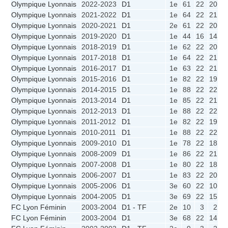
Olympique Lyonnais
2022-2023
D1
1e
61
22
20
1
Olympique Lyonnais
2021-2022
D1
1e
64
22
21
1
Olympique Lyonnais
2020-2021
D1
2e
61
22
20
1
Olympique Lyonnais
2019-2020
D1
1e
44
16
14
2
Olympique Lyonnais
2018-2019
D1
1e
62
22
20
2
Olympique Lyonnais
2017-2018
D1
1e
64
22
21
1
Olympique Lyonnais
2016-2017
D1
1e
63
22
21
0
Olympique Lyonnais
2015-2016
D1
1e
82
22
19
3
Olympique Lyonnais
2014-2015
D1
1e
88
22
22
0
Olympique Lyonnais
2013-2014
D1
1e
85
22
21
0
Olympique Lyonnais
2012-2013
D1
1e
88
22
22
0
Olympique Lyonnais
2011-2012
D1
1e
82
22
19
3
Olympique Lyonnais
2010-2011
D1
1e
88
22
22
0
Olympique Lyonnais
2009-2010
D1
1e
78
22
18
2
Olympique Lyonnais
2008-2009
D1
1e
86
22
21
1
Olympique Lyonnais
2007-2008
D1
1e
80
22
18
4
Olympique Lyonnais
2006-2007
D1
1e
83
22
20
1
Olympique Lyonnais
2005-2006
D1
3e
60
22
10
8
Olympique Lyonnais
2004-2005
D1
3e
69
22
15
2
FC Lyon Féminin
2003-2004
D1 - TF
2e
10
3
2
0
FC Lyon Féminin
2003-2004
D1
3e
68
22
14
4