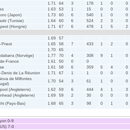
1.71
64
3
178
1
0
0
es
1.63
53
1
15
0
0
0
oro (Japon)
1.73
60
6
540
1
0
0
tir (Tunisie)
1.64
60
6
524
2
3
0
pest (Hongrie)
1.71
67
6
478
1
5
2
1.69
57
-Priest
1.65
58
7
433
1
2
0
1.70
65
dalsøra (Norvège)
1.77
70
4
308
9
1
0
-de-France
1.61
50
0
0
se
1.61
58
6
359
5
4
0
t-Denis de La Réunion
1.71
67
1
1
0
0
0
 Nova de Milfontes
1.70
54
3
61
1
0
0
ugal)
pool (Angleterre)
1.62
59
6
444
4
1
3
enhead (Angleterre)
1.69
59
2
30
0
0
0
cht (Pays-Bas)
1.68
65
3
98
0
1
0
Lyon
0-9
RUS)
7-0