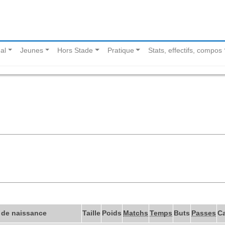
al
Jeunes
Hors Stade
Pratique
Stats, effectifs, compos
 de naissance
Taille
Poids
Matchs
Temps
Buts
Passes
C