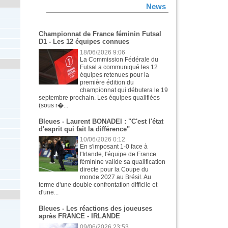
News
Championnat de France féminin Futsal
D1 - Les 12 équipes connues
18/06/2026 9:06
La Commission Fédérale du
Futsal a communiqué les 12
équipes retenues pour la
première édition du
championnat qui débutera le 19
septembre prochain. Les équipes qualifiées
(sous r�...
Bleues - Laurent BONADEI : "C'est l'état
d'esprit qui fait la différence"
10/06/2026 0:12
En s'imposant 1-0 face à
l'Irlande, l'équipe de France
féminine valide sa qualification
directe pour la Coupe du
monde 2027 au Brésil. Au
terme d'une double confrontation difficile et
d'une...
Bleues - Les réactions des joueuses
après FRANCE - IRLANDE
09/06/2026 23:53