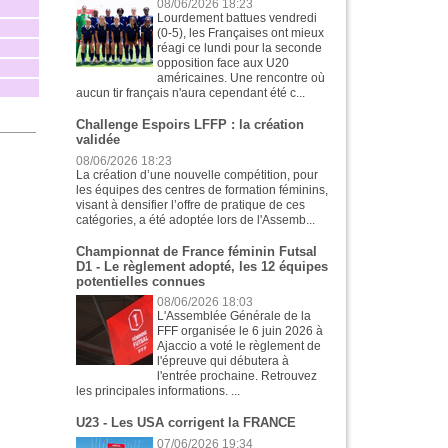
08/06/2026 18:23
Lourdement battues vendredi
(0-5), les Françaises ont mieux
réagi ce lundi pour la seconde
opposition face aux U20
américaines. Une rencontre où
aucun tir français n'aura cependant été c...
Challenge Espoirs LFFP : la création
validée
08/06/2026 18:23
La création d’une nouvelle compétition, pour
les équipes des centres de formation féminins,
visant à densifier l’offre de pratique de ces
catégories, a été adoptée lors de l'Assemb...
Championnat de France féminin Futsal
D1 - Le règlement adopté, les 12 équipes
potentielles connues
08/06/2026 18:03
L'Assemblée Générale de la
FFF organisée le 6 juin 2026 à
Ajaccio a voté le règlement de
l'épreuve qui débutera à
l'entrée prochaine. Retrouvez
les principales informations. ...
U23 - Les USA corrigent la FRANCE
07/06/2026 19:34