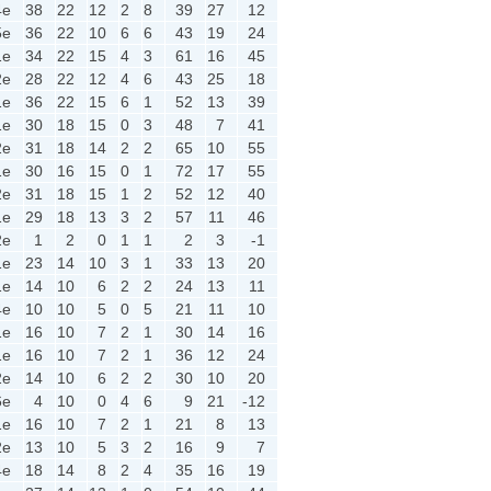
4e
38
22
12
2
8
39
27
12
5e
36
22
10
6
6
43
19
24
1e
34
22
15
4
3
61
16
45
2e
28
22
12
4
6
43
25
18
1e
36
22
15
6
1
52
13
39
1e
30
18
15
0
3
48
7
41
2e
31
18
14
2
2
65
10
55
1e
30
16
15
0
1
72
17
55
2e
31
18
15
1
2
52
12
40
1e
29
18
13
3
2
57
11
46
2e
1
2
0
1
1
2
3
-1
1e
23
14
10
3
1
33
13
20
1e
14
10
6
2
2
24
13
11
4e
10
10
5
0
5
21
11
10
1e
16
10
7
2
1
30
14
16
1e
16
10
7
2
1
36
12
24
2e
14
10
6
2
2
30
10
20
6e
4
10
0
4
6
9
21
-12
1e
16
10
7
2
1
21
8
13
2e
13
10
5
3
2
16
9
7
4e
18
14
8
2
4
35
16
19