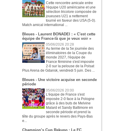
Cette rencontre amicale entre
l'équipe U20 américaine et une
sélection tricolore composée de
joueuses U21 a nettement
tourné en faveur des USA (5-0).
Match amical international ...
Bleues - Laurent BONADEI : « C'est cette
équipe de France-là que je veux voir »
05/06/2026 20:28
Au terme de la 5e journée des
éliminatoires de la Coupe du
monde 2027, l'équipe de
France féminine s'est imposée
2-0 sur la pelouse de la Polsat
Plus Arena de Gdansk, vendredi 5 juin. Des ...
Bleues - Une victoire acquise en seconde
période
05/06/2026 20:00
L'équipe de France s'est
imposée 2-0 face à la Pologne
grâce à des buts de Melvine
Malard et Sandy Baltimore en
seconde période et prend la
tête du groupe après le revers des Pays-Bas
e...
Champion’s Cup Rekupo : Le FC