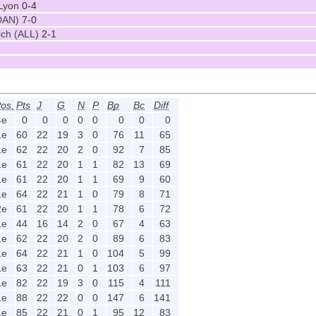
-Lyon
0-4
(DAN)
7-0
ich (ALL)
2-1
os.
Pts
J
G
N
P
Bp
Bc
Diff
4e
0
0
0
0
0
0
0
0
1e
60
22
19
3
0
76
11
65
1e
62
22
20
2
0
92
7
85
1e
61
22
20
1
1
82
13
69
1e
61
22
20
1
1
69
9
60
1e
64
22
21
1
0
79
8
71
2e
61
22
20
1
1
78
6
72
1e
44
16
14
2
0
67
4
63
1e
62
22
20
2
0
89
6
83
1e
64
22
21
1
0
104
5
99
1e
63
22
21
0
1
103
6
97
1e
82
22
19
3
0
115
4
111
1e
88
22
22
0
0
147
6
141
1e
85
22
21
0
1
95
12
83