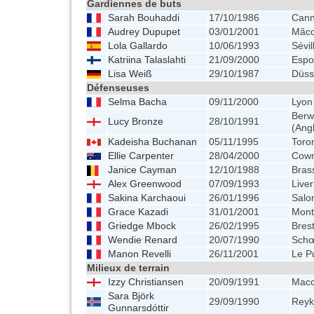
Gardiennes de buts
Sarah Bouhaddi
17/10/1986
Can
Audrey Dupupet
03/01/2001
Mâc
Lola Gallardo
10/06/1993
Sévi
Katriina Talaslahti
21/09/2000
Espo
Lisa Weiß
29/10/1987
Düss
Défenseuses
Selma Bacha
09/11/2000
Lyon
Berw
Lucy Bronze
28/10/1991
(Angl
Kadeisha Buchanan
05/11/1995
Toro
Ellie Carpenter
28/04/2000
Cowr
Janice Cayman
12/10/1988
Bras
Alex Greenwood
07/09/1993
Liver
Sakina Karchaoui
26/01/1996
Salo
Grace Kazadi
31/01/2001
Mont
Griedge Mbock
26/02/1995
Bres
Wendie Renard
20/07/1990
Schœ
Manon Revelli
26/11/2001
Le P
Milieux de terrain
Izzy Christiansen
20/09/1991
Maccl
Sara Björk
29/09/1990
Reykj
Gunnarsdóttir