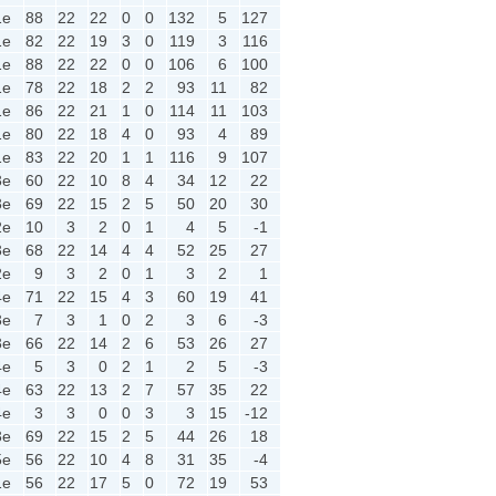
1e
88
22
22
0
0
132
5
127
1e
82
22
19
3
0
119
3
116
1e
88
22
22
0
0
106
6
100
1e
78
22
18
2
2
93
11
82
1e
86
22
21
1
0
114
11
103
1e
80
22
18
4
0
93
4
89
1e
83
22
20
1
1
116
9
107
3e
60
22
10
8
4
34
12
22
3e
69
22
15
2
5
50
20
30
2e
10
3
2
0
1
4
5
-1
3e
68
22
14
4
4
52
25
27
2e
9
3
2
0
1
3
2
1
4e
71
22
15
4
3
60
19
41
3e
7
3
1
0
2
3
6
-3
3e
66
22
14
2
6
53
26
27
4e
5
3
0
2
1
2
5
-3
4e
63
22
13
2
7
57
35
22
4e
3
3
0
0
3
3
15
-12
3e
69
22
15
2
5
44
26
18
5e
56
22
10
4
8
31
35
-4
1e
56
22
17
5
0
72
19
53