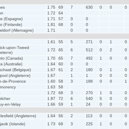
nes
1.75
69
7
630
0
0
0
on
1.72
64
lle (Espagne)
1.71
57
0
0
o (Finlande)
1.81
68
0
0
eldorf (Allemagne)
1.71
0
0
1.61
55
5
271
0
1
0
ick-upon-Tweed
1.72
65
6
512
0
2
0
eterre)
nto (Canada)
1.70
65
7
492
1
0
0
a (Australie)
1.64
60
0
0
schaat (Belgique)
1.67
61
2
180
0
1
0
pool (Angleterre)
1.67
1
1
0
0
0
n-de-Provence
1.60
58
3
188
0
0
1
morency
1.63
58
t
1.72
68
3
270
1
0
0
lcher
1.87
72
6
540
5
0
0
uy-en-Velay
1.66
59
1
24
0
0
0
esfield (Angleterre)
1.64
56
2
113
0
0
0
avik (Islande)
1.73
68
3
225
1
0
0