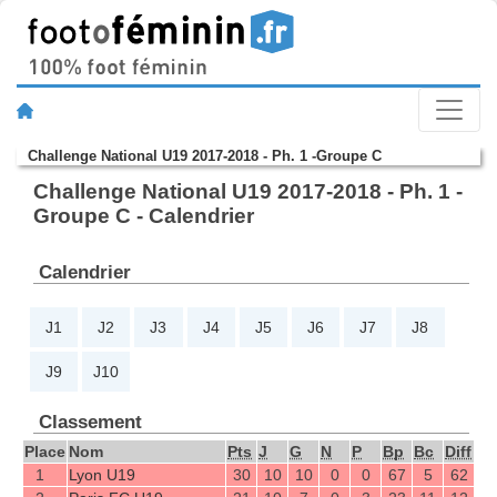
Challenge National U19 2017-2018 - Ph. 1 -Groupe C
Challenge National U19 2017-2018 - Ph. 1 -
Groupe C - Calendrier
Calendrier
J1
J2
J3
J4
J5
J6
J7
J8
J9
J10
Classement
Place
Nom
Pts
J
G
N
P
Bp
Bc
Diff
1
Lyon U19
30
10
10
0
0
67
5
62