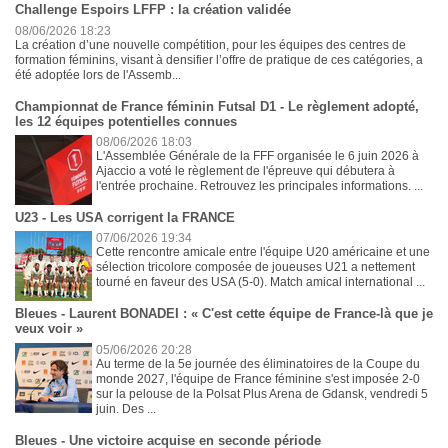
Challenge Espoirs LFFP : la création validée
08/06/2026 18:23
La création d’une nouvelle compétition, pour les équipes des centres de
formation féminins, visant à densifier l’offre de pratique de ces catégories, a
été adoptée lors de l'Assemb...
Championnat de France féminin Futsal D1 - Le règlement adopté,
les 12 équipes potentielles connues
08/06/2026 18:03
L'Assemblée Générale de la FFF organisée le 6 juin 2026 à
Ajaccio a voté le règlement de l'épreuve qui débutera à
l'entrée prochaine. Retrouvez les principales informations. ...
U23 - Les USA corrigent la FRANCE
07/06/2026 19:34
Cette rencontre amicale entre l'équipe U20 américaine et une
sélection tricolore composée de joueuses U21 a nettement
tourné en faveur des USA (5-0). Match amical international ...
Bleues - Laurent BONADEI : « C'est cette équipe de France-là que je
veux voir »
05/06/2026 20:28
Au terme de la 5e journée des éliminatoires de la Coupe du
monde 2027, l'équipe de France féminine s'est imposée 2-0
sur la pelouse de la Polsat Plus Arena de Gdansk, vendredi 5
juin. Des ...
Bleues - Une victoire acquise en seconde période