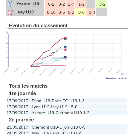
Yzeure U19
0-2
0-2
1-7
1-2
3-2
Issy U19
0-10
0-5
0-2
0-0
0-4
Évolution du classement
Pts
35
30
25
20
15
10
5
0
1er juillet
1er août
1er juillet
1er septembre
1er octobre
1er novembre
1er décembre
1er janvier
1er février
1er mars
1er avril
1er mai
1er juin
Date
Agrandir le graphique
Tous les matchs
1re journée
17/09/2017
:
Dijon U19
-
Paris FC U19
1-3
17/09/2017
:
Lyon U19
-
Issy U19
15-0
17/09/2017
:
Yzeure U19
-
Clermont U19
1-2
2e journée
23/09/2017
:
Clermont U19
-
Dijon U19
0-5
24/09/2017
:
Issy U19
-
Paris FC U19
0-5