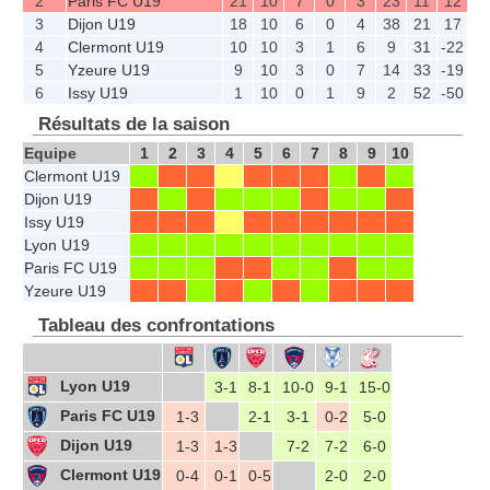
2
Paris FC U19
21
10
7
0
3
23
11
12
3
Dijon U19
18
10
6
0
4
38
21
17
4
Clermont U19
10
10
3
1
6
9
31
-22
5
Yzeure U19
9
10
3
0
7
14
33
-19
6
Issy U19
1
10
0
1
9
2
52
-50
Résultats de la saison
Equipe
1
2
3
4
5
6
7
8
9
10
Clermont U19
V
D
D
N
D
D
D
V
D
V
Dijon U19
D
V
D
V
V
V
D
V
V
D
Issy U19
D
D
D
N
D
D
D
D
D
D
Lyon U19
V
V
V
V
V
V
V
V
V
V
Paris FC U19
V
V
V
D
D
V
V
D
V
V
Yzeure U19
D
D
V
D
V
D
V
D
D
D
Tableau des confrontations
Lyon U19
3-1
8-1
10-0
9-1
15-0
Paris FC U19
1-3
2-1
3-1
0-2
5-0
Dijon U19
1-3
1-3
7-2
7-2
6-0
Clermont U19
0-4
0-1
0-5
2-0
2-0