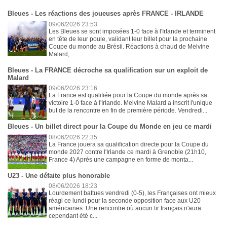
Bleues - Les réactions des joueuses après FRANCE - IRLANDE
09/06/2026 23:53
Les Bleues se sont imposées 1-0 face à l'Irlande et terminent
en tête de leur poule, validant leur billet pour la prochaine
Coupe du monde au Brésil. Réactions à chaud de Melvine
Malard, ...
Bleues - La FRANCE décroche sa qualification sur un exploit de
Malard
09/06/2026 23:16
La France est qualifiée pour la Coupe du monde après sa
victoire 1-0 face à l'Irlande. Melvine Malard a inscrit l'unique
but de la rencontre en fin de première période. Vendredi...
Bleues - Un billet direct pour la Coupe du Monde en jeu ce mardi
08/06/2026 22:35
La France jouera sa qualification directe pour la Coupe du
monde 2027 contre l'Irlande ce mardi à Grenoble (21h10,
France 4) Après une campagne en forme de monta...
U23 - Une défaite plus honorable
08/06/2026 18:23
Lourdement battues vendredi (0-5), les Françaises ont mieux
réagi ce lundi pour la seconde opposition face aux U20
américaines. Une rencontre où aucun tir français n'aura
cependant été c...