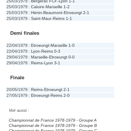
25/03/1979
:
Bergerac FCF
-
Lyon
1-1
25/03/1979
:
Caluire
-
Marseille
1-2
25/03/1979
:
Hénin-Beaumont
-
Etroeungt
2-1
25/03/1979
:
Saint-Maur
-
Reims
1-1
Demi finales
22/04/1979
:
Etroeungt
-
Marseille
1-0
22/04/1979
:
Lyon
-
Reims
0-3
29/04/1979
:
Marseille
-
Etroeungt
0-0
29/04/1979
:
Reims
-
Lyon
3-1
Finale
20/05/1979
:
Reims
-
Etroeungt
2-1
27/05/1979
:
Etroeungt
-
Reims
2-0
Voir aussi :
Championnat de France 1978-1979 - Groupe A
Championnat de France 1978-1979 - Groupe B
Championnat de France 1978-1979 - Groupe C