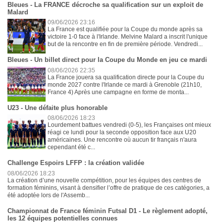
Bleues - La FRANCE décroche sa qualification sur un exploit de
Malard
09/06/2026 23:16
La France est qualifiée pour la Coupe du monde après sa
victoire 1-0 face à l'Irlande. Melvine Malard a inscrit l'unique
but de la rencontre en fin de première période. Vendredi...
Bleues - Un billet direct pour la Coupe du Monde en jeu ce mardi
08/06/2026 22:35
La France jouera sa qualification directe pour la Coupe du
monde 2027 contre l'Irlande ce mardi à Grenoble (21h10,
France 4) Après une campagne en forme de monta...
U23 - Une défaite plus honorable
08/06/2026 18:23
Lourdement battues vendredi (0-5), les Françaises ont mieux
réagi ce lundi pour la seconde opposition face aux U20
américaines. Une rencontre où aucun tir français n'aura
cependant été c...
Challenge Espoirs LFFP : la création validée
08/06/2026 18:23
La création d’une nouvelle compétition, pour les équipes des centres de
formation féminins, visant à densifier l’offre de pratique de ces catégories, a
été adoptée lors de l'Assemb...
Championnat de France féminin Futsal D1 - Le règlement adopté,
les 12 équipes potentielles connues