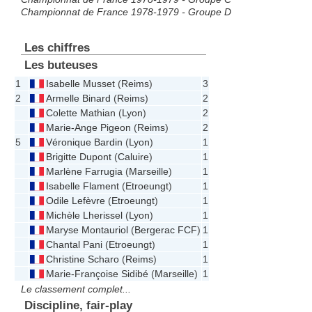
Championnat de France 1978-1979 - Groupe D
Les chiffres
Les buteuses
1
Isabelle Musset
(
Reims
)
3
2
Armelle Binard
(
Reims
)
2
Colette Mathian
(
Lyon
)
2
Marie-Ange Pigeon
(
Reims
)
2
5
Véronique Bardin
(
Lyon
)
1
Brigitte Dupont
(
Caluire
)
1
Marlène Farrugia
(
Marseille
)
1
Isabelle Flament
(
Etroeungt
)
1
Odile Lefèvre
(
Etroeungt
)
1
Michèle Lherissel
(
Lyon
)
1
Maryse Montauriol
(
Bergerac FCF
)
1
Chantal Pani
(
Etroeungt
)
1
Christine Scharo
(
Reims
)
1
Marie-Françoise Sidibé
(
Marseille
)
1
Le classement complet...
Discipline, fair-play