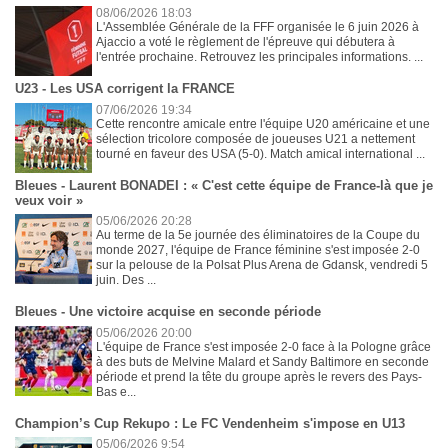
08/06/2026 18:03
L'Assemblée Générale de la FFF organisée le 6 juin 2026 à
Ajaccio a voté le règlement de l'épreuve qui débutera à
l'entrée prochaine. Retrouvez les principales informations. ...
U23 - Les USA corrigent la FRANCE
07/06/2026 19:34
Cette rencontre amicale entre l'équipe U20 américaine et une
sélection tricolore composée de joueuses U21 a nettement
tourné en faveur des USA (5-0). Match amical international ...
Bleues - Laurent BONADEI : « C'est cette équipe de France-là que je
veux voir »
05/06/2026 20:28
Au terme de la 5e journée des éliminatoires de la Coupe du
monde 2027, l'équipe de France féminine s'est imposée 2-0
sur la pelouse de la Polsat Plus Arena de Gdansk, vendredi 5
juin. Des ...
Bleues - Une victoire acquise en seconde période
05/06/2026 20:00
L'équipe de France s'est imposée 2-0 face à la Pologne grâce
à des buts de Melvine Malard et Sandy Baltimore en seconde
période et prend la tête du groupe après le revers des Pays-
Bas e...
Champion’s Cup Rekupo : Le FC Vendenheim s'impose en U13
05/06/2026 9:54