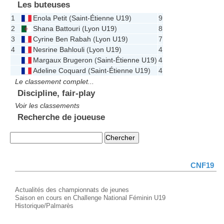
Les buteuses
1
Enola Petit
(
Saint-Étienne U19
)
9
2
Shana Battouri
(
Lyon U19
)
8
3
Cyrine Ben Rabah
(
Lyon U19
)
7
4
Nesrine Bahlouli
(
Lyon U19
)
4
Margaux Brugeron
(
Saint-Étienne U19
)
4
Adeline Coquard
(
Saint-Étienne U19
)
4
Le classement complet...
Discipline, fair-play
Voir les classements
Recherche de joueuse
CNF19
Actualités des championnats de jeunes
Saison en cours en Challenge National Féminin U19
Historique/Palmarès