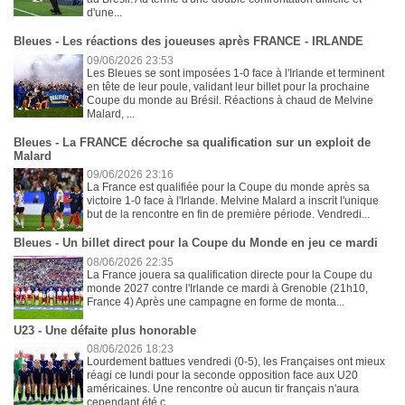
d'une...
Bleues - Les réactions des joueuses après FRANCE - IRLANDE
09/06/2026 23:53
Les Bleues se sont imposées 1-0 face à l'Irlande et terminent
en tête de leur poule, validant leur billet pour la prochaine
Coupe du monde au Brésil. Réactions à chaud de Melvine
Malard, ...
Bleues - La FRANCE décroche sa qualification sur un exploit de
Malard
09/06/2026 23:16
La France est qualifiée pour la Coupe du monde après sa
victoire 1-0 face à l'Irlande. Melvine Malard a inscrit l'unique
but de la rencontre en fin de première période. Vendredi...
Bleues - Un billet direct pour la Coupe du Monde en jeu ce mardi
08/06/2026 22:35
La France jouera sa qualification directe pour la Coupe du
monde 2027 contre l'Irlande ce mardi à Grenoble (21h10,
France 4) Après une campagne en forme de monta...
U23 - Une défaite plus honorable
08/06/2026 18:23
Lourdement battues vendredi (0-5), les Françaises ont mieux
réagi ce lundi pour la seconde opposition face aux U20
américaines. Une rencontre où aucun tir français n'aura
cependant été c...