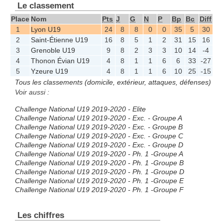
Le classement
Place
Nom
Pts
J
G
N
P
Bp
Bc
Diff
1
Lyon U19
24
8
8
0
0
35
5
30
2
Saint-Étienne U19
16
8
5
1
2
31
15
16
3
Grenoble U19
9
8
2
3
3
10
14
-4
4
Thonon Évian U19
4
8
1
1
6
6
33
-27
5
Yzeure U19
4
8
1
1
6
10
25
-15
Tous les classements (domicile, extérieur, attaques, défenses)
Voir aussi :
Challenge National U19 2019-2020 - Elite
Challenge National U19 2019-2020 - Exc. - Groupe A
Challenge National U19 2019-2020 - Exc. - Groupe B
Challenge National U19 2019-2020 - Exc. - Groupe C
Challenge National U19 2019-2020 - Exc. - Groupe D
Challenge National U19 2019-2020 - Ph. 1 -Groupe A
Challenge National U19 2019-2020 - Ph. 1 -Groupe B
Challenge National U19 2019-2020 - Ph. 1 -Groupe D
Challenge National U19 2019-2020 - Ph. 1 -Groupe E
Challenge National U19 2019-2020 - Ph. 1 -Groupe F
Les chiffres