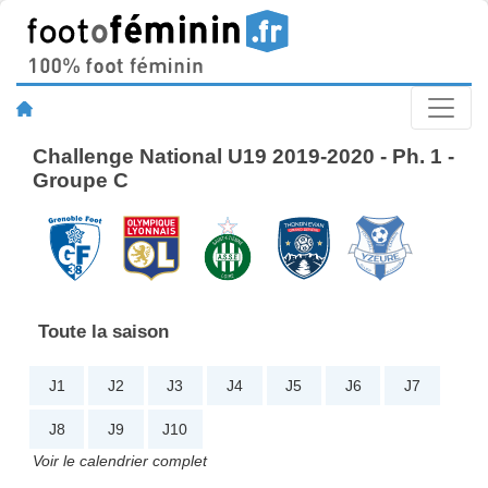
Challenge National U19 2019-2020 - Ph. 1 -
Groupe C
Toute la saison
J1
J2
J3
J4
J5
J6
J7
J8
J9
J10
Voir le calendrier complet