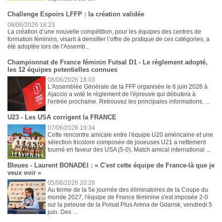
Challenge Espoirs LFFP : la création validée
08/06/2026 18:23
La création d’une nouvelle compétition, pour les équipes des centres de
formation féminins, visant à densifier l’offre de pratique de ces catégories, a
été adoptée lors de l'Assemb...
Championnat de France féminin Futsal D1 - Le règlement adopté,
les 12 équipes potentielles connues
08/06/2026 18:03
L'Assemblée Générale de la FFF organisée le 6 juin 2026 à
Ajaccio a voté le règlement de l'épreuve qui débutera à
l'entrée prochaine. Retrouvez les principales informations. ...
U23 - Les USA corrigent la FRANCE
07/06/2026 19:34
Cette rencontre amicale entre l'équipe U20 américaine et une
sélection tricolore composée de joueuses U21 a nettement
tourné en faveur des USA (5-0). Match amical international ...
Bleues - Laurent BONADEI : « C'est cette équipe de France-là que je
veux voir »
05/06/2026 20:28
Au terme de la 5e journée des éliminatoires de la Coupe du
monde 2027, l'équipe de France féminine s'est imposée 2-0
sur la pelouse de la Polsat Plus Arena de Gdansk, vendredi 5
juin. Des ...